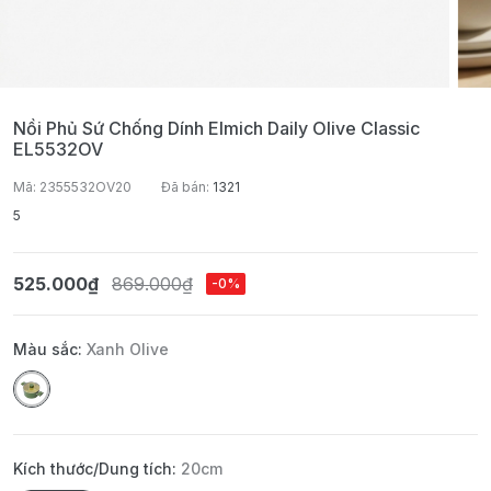
Nồi Phủ Sứ Chống Dính Elmich Daily Olive Classic
EL5532OV
Mã: 2355532OV20
Đã bán:
1321
5
525.000₫
869.000₫
-0%
Màu sắc:
Xanh Olive
Kích thước/Dung tích:
20cm