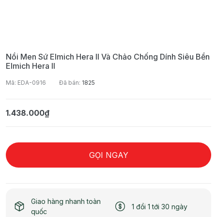
Nồi Men Sứ Elmich Hera II Và Chảo Chống Dính Siêu Bền
Elmich Hera II
Mã: EDA-0916
Đã bán:
1825
1.438.000₫
GỌI NGAY
Giao hàng nhanh toàn
1 đổi 1 tới 30 ngày
quốc