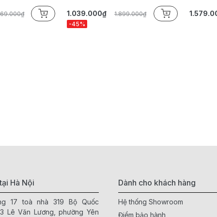
1.039.000₫
1.579.0
469.000₫
1.899.000₫
-45%
tại Hà Nội
Dành cho khách hàng
ầng 17 toà nhà 319 Bộ Quốc
Hệ thống Showroom
63 Lê Văn Lương, phường Yên
Điểm bảo hành