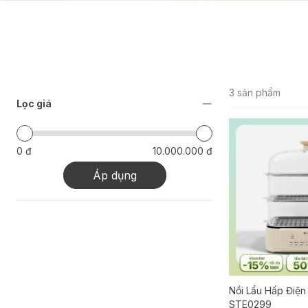
3 sản phẩm
Lọc giá
0 đ
10.000.000 đ
Áp dụng
Nồi Lẩu Hấp Điện
STE0299