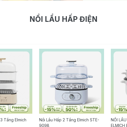
NỒI LẨU HẤP ĐIỆN
 3 Tầng Elmich
Nồi Lẩu Hấp 2 Tầng Elmich STE-
NỒI LẨU
9098
ELMICH 