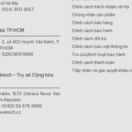
hố Hà Nội
Chính sách trách nhiệm xã hội
:
(024) 3513 4657
Chứng nhận sản phẩm
Chính sách bán hàng
tại TP.HCM
Chính sách bảo hành
Chính sách đổi trả
g 3, số 402 Huỳnh Văn Bánh, P.
Chính sách bảo mật thông tin
TP.HCM
:
(028)3810.6968
Tra cứu/kích hoạt bảo hành
Chính sách thanh toán
Tiếp nhận và giải quyết khiếu n
lmich – Trụ sở Cộng hòa
Hrubku 1570 Ostrava Nova Ves
h Republic
:
00420 59 678 6688
.elmich.cz