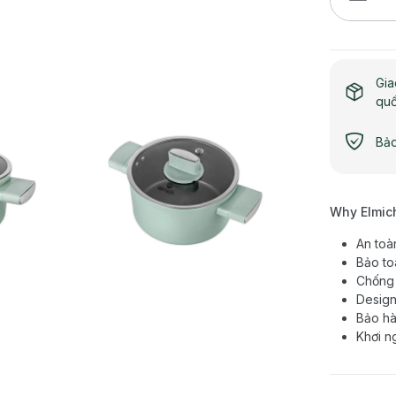
Gia
qu
Bảo
Why Elmic
An toà
Bảo to
Chống 
Design
Bảo hà
Khơi n