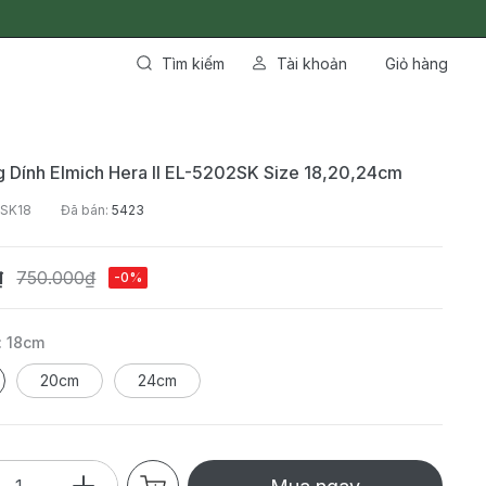
Tìm kiếm
Tài khoản
Giỏ hàng
 Dính Elmich Hera II EL-5202SK Size 18,20,24cm
2SK18
Đã bán:
5423
₫
750.000₫
-0%
:
18cm
20cm
24cm