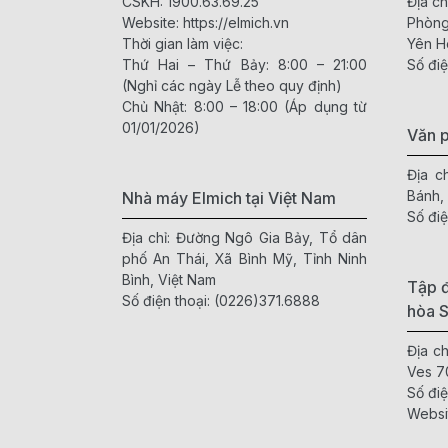
CSKH:
1900.63.69.25
Địa ch
Website:
https://elmich.vn
Phòng
Thời gian làm việc:
Yên H
Thứ Hai – Thứ Bảy: 8:00 – 21:00
Số điệ
(Nghỉ các ngày Lễ theo quy định)
Chủ Nhật: 8:00 – 18:00 (Áp dụng từ
01/01/2026)
Văn 
Địa c
Bánh,
Nhà máy Elmich tại Việt Nam
Số điệ
Địa chỉ: Đường Ngô Gia Bảy, Tổ dân
phố An Thái, Xã Bình Mỹ, Tỉnh Ninh
Bình, Việt Nam
Tập đ
Số điện thoại:
(0226)371.6888
hòa 
Địa c
Ves 7
Số điệ
Websi