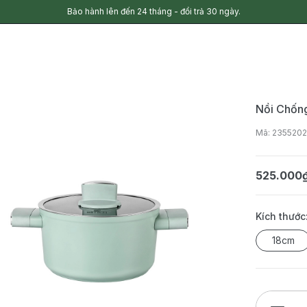
Bảo hành lên đến 24 tháng - đổi trả 30 ngày.
Nồi Chống
Mã: 235520
525.000
Kích thước
18cm