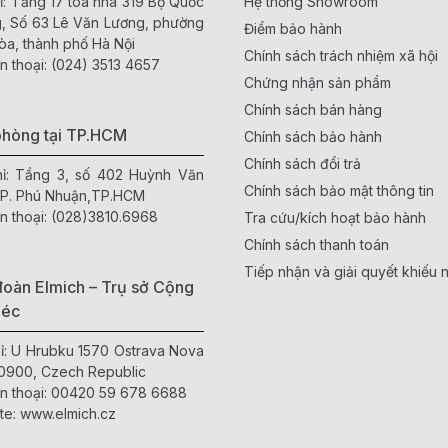
ỉ: Tầng 17 toà nhà 319 Bộ Quốc
Hệ thống Showroom
, Số 63 Lê Văn Lương, phường
Điểm bảo hành
òa, thành phố Hà Nội
Chính sách trách nhiệm xã hội
n thoại:
(024) 3513 4657
Chứng nhận sản phẩm
Chính sách bán hàng
phòng tại TP.HCM
Chính sách bảo hành
Chính sách đổi trả
hỉ: Tầng 3, số 402 Huỳnh Văn
Chính sách bảo mật thông tin
 P. Phú Nhuận,TP.HCM
n thoại:
(028)3810.6968
Tra cứu/kích hoạt bảo hành
Chính sách thanh toán
Tiếp nhận và giải quyết khiếu n
oàn Elmich – Trụ sở Cộng
Séc
hỉ: U Hrubku 1570 Ostrava Nova
0900, Czech Republic
n thoại:
00420 59 678 6688
te:
www.elmich.cz