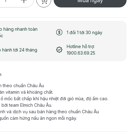
Mua ngay
o hàng nhanh toàn
1 đổi 1 tới 30 ngày
ốc
Hotline hỗ trợ:
 hành tới 24 tháng
1900.63.69.25
h
n theo chuẩn Châu Âu
àn vitamin và khoáng chất.
ố mốc bất chấp khí hậu nhiệt đới gió mùa, độ ẩm cao.
 bởi team Elmich Châu Âu.
nh và dịch vụ sau bán hàng theo chuẩn Châu Âu
guồn cảm hứng nấu ăn ngon mỗi ngày.