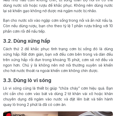
dùng nước sôi hoặc rượu để khắc phục. Không nên dùng nước
lại sẽ khiến gạo không nở được mà ngậm nước bị nhão.
Bạn cho nước sôi vào ngập cơm sống trong nồi và ấn nút nấu lạ.
Còn nếu dùng rượu, bạn cho theo tỷ lệ 1 phần rượu trắng với 10
phần cơm rồi để nấu tiếp.
3.2. Dùng xửng hấp
Cách thứ 2 để khắc phục tình trạng cơm bị sống đó là dùng
xửng hấp. Rất đơn giản, bạn xới đều cơm bên trong và dàn đều
trên xứng hấp rồi đun trong khoảng 15 phút, cơm sẽ nở đều và
ngon hơn. Chú ý là không nên mở nồi thường xuyên sẽ khiến
cho hơi nước thoát ra ngoài khiến cơm không chín được.
3.3. Dùng lò vi sóng
Lò vi sóng cũng là thiết bị giúp “chữa cháy” cơm hiệu quả. Bạn
chỉ cần cho cơm vào bát và dùng 2 tờ khăn vải xô hoặc khăn
chuyên dụng đã ngâm vào nước và đặt lên bát và tiến hành
quay lò trong 2 phút là đã có cơm ăn.