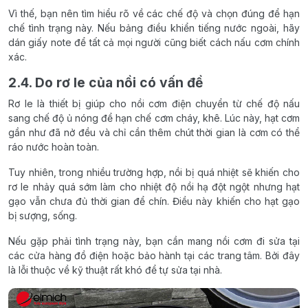
Vì thế, bạn nên tìm hiểu rõ về các chế độ và chọn đúng để hạn
chế tình trạng này. Nếu bảng điều khiển tiếng nước ngoài, hãy
dán giấy note để tất cả mọi người cũng biết cách nấu cơm chính
xác.
2.4. Do rơ le của nồi có vấn đề
Rơ le là thiết bị giúp cho nồi cơm điện chuyển từ chế độ nấu
sang chế độ ủ nóng để hạn chế cơm cháy, khê. Lúc này, hạt cơm
gần như đã nở đều và chỉ cần thêm chút thời gian là cơm có thể
ráo nước hoàn toàn.
Tuy nhiên, trong nhiều trường hợp, nồi bị quá nhiệt sẽ khiến cho
rơ le nhảy quá sớm làm cho nhiệt độ nồi hạ đột ngột nhưng hạt
gạo vẫn chưa đủ thời gian để chín. Điều này khiến cho hạt gạo
bị sượng, sống.
Nếu gặp phải tình trạng này, bạn cần mang nồi cơm đi sửa tại
các cửa hàng đồ điện hoặc bảo hành tại các trang tâm. Bởi đây
là lỗi thuộc về kỹ thuật rất khó để tự sửa tại nhà.