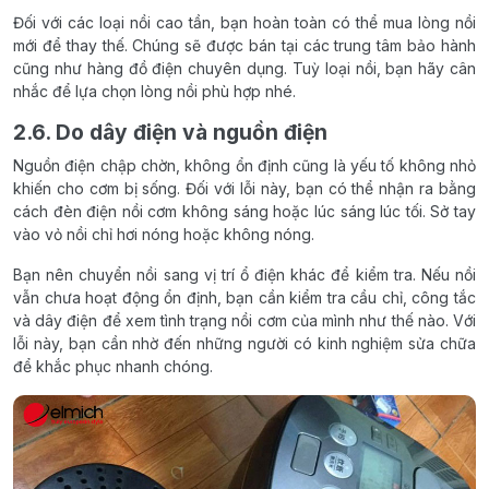
Đối với các loại nồi cao tần, bạn hoàn toàn có thể mua lòng nồi
mới để thay thế. Chúng sẽ được bán tại các trung tâm bảo hành
cũng như hàng đồ điện chuyên dụng. Tuỳ loại nồi, bạn hãy cân
nhắc để lựa chọn lòng nồi phù hợp nhé.
2.6. Do dây điện và nguồn điện
Nguồn điện chập chờn, không ổn định cũng là yếu tố không nhỏ
khiến cho cơm bị sống. Đối với lỗi này, bạn có thể nhận ra bằng
cách đèn điện nồi cơm không sáng hoặc lúc sáng lúc tối. Sở tay
vào vỏ nồi chỉ hơi nóng hoặc không nóng.
Bạn nên chuyển nồi sang vị trí ổ điện khác để kiểm tra. Nếu nồi
vẫn chưa hoạt động ổn định, bạn cần kiểm tra cầu chỉ, công tắc
và dây điện để xem tình trạng nồi cơm của mình như thế nào. Với
lỗi này, bạn cần nhờ đến những người có kinh nghiệm sửa chữa
để khắc phục nhanh chóng.