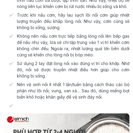
trình nấu cơm đã được lập trình sẵn. Như vậy, nhiệt độ sẽ
nóng liên tục khiến cơm bị rút nước nhiều bị sống và khô.
Trước khi nấu cơm, hãy lau sạch lõi nồi cơm giúp nhiệt
lượng truyền đều khắp lòng nồi. Như vậy, cơm cũng sẽ
không bị sống, sượng.
Không nên nấu cơm trực tiếp bằng lòng nồi lên bếp gas
để nấu như vậy, lửa sẽ chỉ tập trung vào 1 vị trí khiến cơm
không chín đều. Ngoài ra, nhiệt lượng quá lớn bên dưới
cũng sẽ khiến cho lòng nồi bị bóp méo.
Sử dụng 2 tay đặt lòng nồi vào đúng vị trí cho khớp. Nhờ
đó, nồi sẽ được truyền nhiệt điều hơn giúp cho cơm
không bị sống.
Nên vệ sinh nồi ít nhất 1 lần/tuần bằng cách tháo các bộ
phận như lõi nồi, vung, van xả… Sau đó, dùng miếng bọt
biển khô hoặc khăn giấy để vệ sinh đáy nồi.