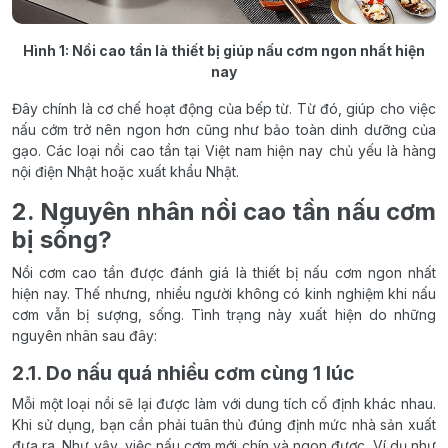
Hình 1: Nồi cao tần là thiết bị giúp nấu cơm ngon nhất hiện
nay
Đây chính là cơ chế hoạt động của bếp từ. Từ đó, giúp cho việc
nấu cớm trở nên ngon hơn cũng như bảo toàn dinh dưỡng của
gạo. Các loại nồi cao tần tại Việt nam hiện nay chủ yếu là hàng
nội điện Nhật hoặc xuất khẩu Nhật.
2. Nguyên nhân nồi cao tần nấu cơm
bị sống?
Nồi cơm cao tần được đánh giá là thiết bị nấu cơm ngon nhất
hiện nay. Thế nhưng, nhiều người không có kinh nghiệm khi nấu
cơm vẫn bị sượng, sống. Tình trạng này xuất hiện do những
nguyên nhân sau đây:
2.1. Do nấu quá nhiều cơm cùng 1 lúc
Mỗi một loại nồi sẽ lại được làm với dung tích cố định khác nhau.
Khi sử dụng, bạn cần phải tuân thủ đúng định mức nhà sản xuất
đưa ra. Như vậy, việc nấu cơm mới chín và ngon được. Ví dụ như