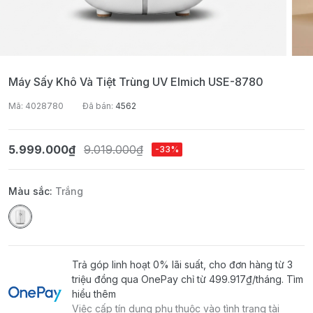
Máy Sấy Khô Và Tiệt Trùng UV Elmich USE-8780
Mã: 4028780
Đã bán:
4562
5.999.000₫
9.019.000₫
-33%
Màu sắc:
Trắng
Trả góp linh hoạt 0% lãi suất, cho đơn hàng từ 3
triệu đồng qua OnePay chỉ từ
499.917₫
/tháng.
Tìm
hiểu thêm
Việc cấp tín dụng phụ thuộc vào tình trạng tài