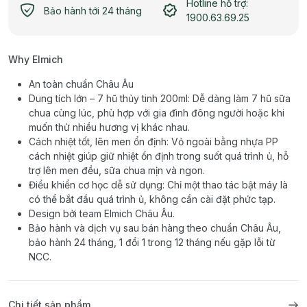
Hotline hỗ trợ:
Bảo hành tới 24 tháng
1900.63.69.25
Why Elmich
An toàn chuẩn Châu Âu
Dung tích lớn – 7 hũ thủy tinh 200ml: Dễ dàng làm 7 hũ sữa
chua cùng lúc, phù hợp với gia đình đông người hoặc khi
muốn thử nhiều hương vị khác nhau.
Cách nhiệt tốt, lên men ổn định: Vỏ ngoài bằng nhựa PP
cách nhiệt giúp giữ nhiệt ổn định trong suốt quá trình ủ, hỗ
trợ lên men đều, sữa chua mịn và ngon.
Điều khiển cơ học dễ sử dụng: Chỉ một thao tác bật máy là
có thể bắt đầu quá trình ủ, không cần cài đặt phức tạp.
Design bởi team Elmich Châu Âu.
Bảo hành và dịch vụ sau bán hàng theo chuẩn Châu Âu,
bảo hành 24 tháng, 1 đổi 1 trong 12 tháng nếu gặp lỗi từ
NCC.
Chi tiết sản phẩm