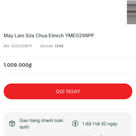
Máy Làm Sữa Chua Elmich YME0298PP
Mã: 4020298PP
Đã bán:
1349
1.009.000₫
GỌI NGAY
Giao hàng nhanh toàn
1 đổi 1 tới 30 ngày
quốc