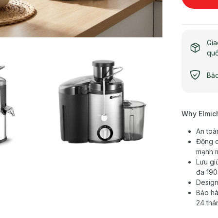
Gia
qu
Bảo
Why Elmic
An toà
Động c
mạnh m
Lưu gi
đa 190
Design
Bảo hà
24 thán