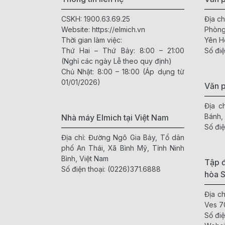
CSKH:
1900.63.69.25
Địa ch
Website:
https://elmich.vn
Phòng
Thời gian làm việc:
Yên H
Thứ Hai – Thứ Bảy: 8:00 – 21:00
Số điệ
(Nghỉ các ngày Lễ theo quy định)
Chủ Nhật: 8:00 – 18:00 (Áp dụng từ
01/01/2026)
Văn 
Địa c
Bánh,
Nhà máy Elmich tại Việt Nam
Số điệ
Địa chỉ: Đường Ngô Gia Bảy, Tổ dân
phố An Thái, Xã Bình Mỹ, Tỉnh Ninh
Bình, Việt Nam
Tập đ
Số điện thoại:
(0226)371.6888
hòa 
Địa c
Ves 7
Số điệ