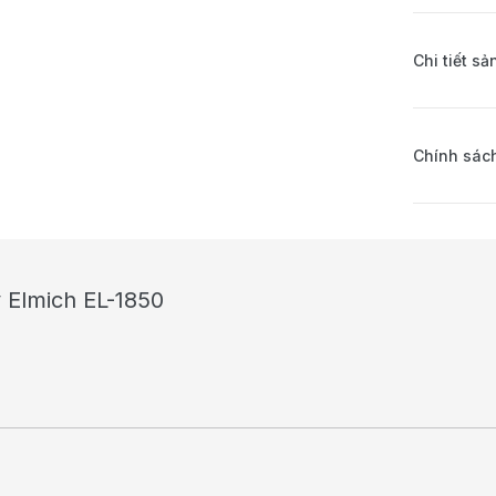
Chi tiết s
Chính sách
y Elmich EL-1850