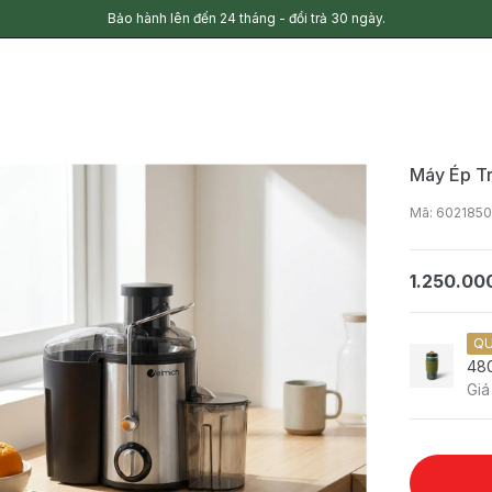
Bảo hành lên đến 24 tháng - đổi trả 30 ngày.
Máy Ép Tr
Mã: 602185
1.250.00
QU
48
Giá