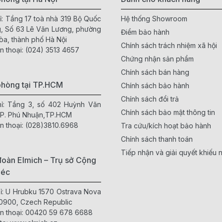
ỉ: Tầng 17 toà nhà 319 Bộ Quốc
Hệ thống Showroom
, Số 63 Lê Văn Lương, phường
Điểm bảo hành
òa, thành phố Hà Nội
Chính sách trách nhiệm xã hội
n thoại:
(024) 3513 4657
Chứng nhận sản phẩm
Chính sách bán hàng
phòng tại TP.HCM
Chính sách bảo hành
Chính sách đổi trả
hỉ: Tầng 3, số 402 Huỳnh Văn
Chính sách bảo mật thông tin
 P. Phú Nhuận,TP.HCM
n thoại:
(028)3810.6968
Tra cứu/kích hoạt bảo hành
Chính sách thanh toán
Tiếp nhận và giải quyết khiếu n
oàn Elmich – Trụ sở Cộng
Séc
hỉ: U Hrubku 1570 Ostrava Nova
0900, Czech Republic
n thoại:
00420 59 678 6688