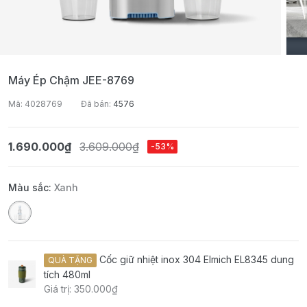
Máy Ép Chậm JEE-8769
Mã: 4028769
Đã bán:
4576
1.690.000₫
3.609.000₫
-53%
Màu sắc:
Xanh
Cốc giữ nhiệt inox 304 Elmich EL8345 dung
QUÀ TẶNG
tích 480ml
Giá trị: 350.000₫