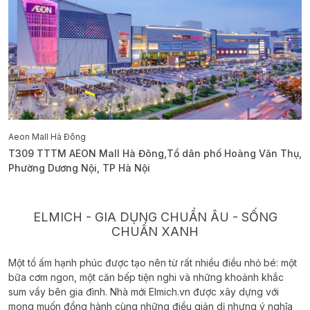
Aeon Mall Hà Đông
E
T309 TTTM AEON Mall Hà Đông,Tổ dân phố Hoàng Văn Thụ,
B
Phường Dương Nội, TP Hà Nội
T
ELMICH - GIA DỤNG CHUẨN ÂU - SỐNG
CHUẨN XANH
Một tổ ấm hạnh phúc được tạo nên từ rất nhiều điều nhỏ bé: một
bữa cơm ngon, một căn bếp tiện nghi và những khoảnh khắc
sum vầy bên gia đình. Nhà mới Elmich.vn được xây dựng với
mong muốn đồng hành cùng những điều giản dị nhưng ý nghĩa