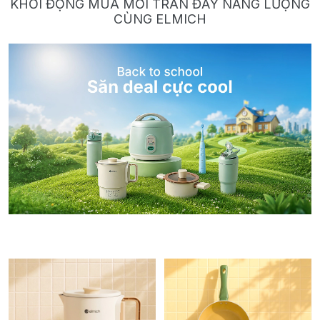
KHỞI ĐỘNG MÙA MỚI TRÀN ĐẦY NĂNG LƯỢNG
CÙNG ELMICH