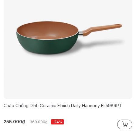
Chảo Chống Dính Ceramic Elmich Daily Harmony EL5989PT
C
255.000₫
2
369.000₫
-24%