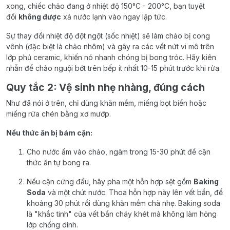
xong, chiếc chảo đang ở nhiệt độ 150°C - 200°C, bạn tuyệt
đối
không được
xả nước lạnh vào ngay lập tức.
Sự thay đổi nhiệt độ đột ngột (sốc nhiệt) sẽ làm chảo bị cong
vênh (đặc biệt là chảo nhôm) và gây ra các vết nứt vi mô trên
lớp phủ ceramic, khiến nó nhanh chóng bị bong tróc. Hãy kiên
nhẫn để chảo nguội bớt trên bếp ít nhất 10-15 phút trước khi rửa.
Quy tắc 2: Vệ sinh nhẹ nhàng, đúng cách
Như đã nói ở trên, chỉ dùng khăn mềm, miếng bọt biển hoặc
miếng rửa chén bằng xơ mướp.
Nếu thức ăn bị bám cặn:
Cho nước ấm vào chảo, ngâm trong 15-30 phút để cặn
thức ăn tự bong ra.
Nếu cặn cứng đầu, hãy pha một hỗn hợp sệt gồm
Baking
Soda
và một chút nước. Thoa hỗn hợp này lên vết bẩn, để
khoảng 30 phút rồi dùng khăn mềm chà nhẹ. Baking soda
là "khắc tinh" của vết bẩn cháy khét mà không làm hỏng
lớp chống dính.