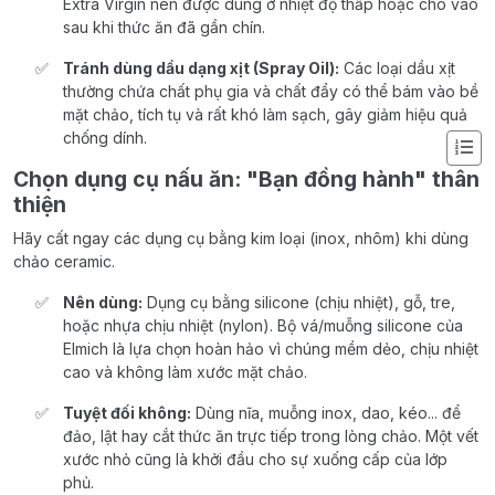
Extra Virgin nên được dùng ở nhiệt độ thấp hoặc cho vào
sau khi thức ăn đã gần chín.
Tránh dùng dầu dạng xịt (Spray Oil):
Các loại dầu xịt
thường chứa chất phụ gia và chất đẩy có thể bám vào bề
mặt chảo, tích tụ và rất khó làm sạch, gây giảm hiệu quả
chống dính.
Chọn dụng cụ nấu ăn: "Bạn đồng hành" thân
thiện
Hãy cất ngay các dụng cụ bằng kim loại (inox, nhôm) khi dùng
chảo ceramic.
Nên dùng:
Dụng cụ bằng silicone (chịu nhiệt), gỗ, tre,
hoặc nhựa chịu nhiệt (nylon). Bộ vá/muỗng silicone của
Elmich là lựa chọn hoàn hảo vì chúng mềm dẻo, chịu nhiệt
cao và không làm xước mặt chảo.
Tuyệt đối không:
Dùng nĩa, muỗng inox, dao, kéo... để
đảo, lật hay cắt thức ăn trực tiếp trong lòng chảo. Một vết
xước nhỏ cũng là khởi đầu cho sự xuống cấp của lớp
phủ.