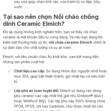
này vừa giúp chảo khô ráo, vừa tránh bị va đập, trầy
xước.
Tại sao nên chọn Nồi chảo chống
dính Ceramic Elmich?
Khi áp dụng những kinh nghiệm trên, bạn sẽ thấy nồi chảo
ceramic là một khoản đầu tư xứng đáng. Và nếu bạn đang tìm
kiếm một thương hiệu uy tín,
nồi chảo ceramic Elmich
chính là
sự đảm bảo cho chất lượng và sự an toàn.
Elmich, với tiêu chuẩn châu Âu khắt khe, cam kết mang đến
những sản phẩm vượt trội:
Chất liệu cao cấp:
Sử dụng nhôm đúc nguyên khối hoặc
inox 304, giúp bắt nhiệt nhanh, giữ nhiệt lâu và siêu bền
bỉ.
Lớp phủ an toàn tuyệt đối:
Elmich sử dụng các dòng
phủ ceramic cao cấp nhất thế giới như Greblon® (Đức)
hoặc Whitford (Mỹ). Các lớp phủ này 100% không chứa
PFOA, PFOS, chì hay Cadmium, chịu được nhiệt độ cao