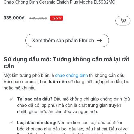
Chảo Chống Dính Ceramic Elmich Plus Mocha EL5982MC
C
335.000₫
2
449.000₫
-25%
Xem thêm sản phẩm Elmich
Sử dụng dầu mỡ: Tưởng không cần mà lại rất
cần
Một lầm tưởng phổ biến là
chảo chống dính
thì không cần dầu.
Với chảo ceramic, bạn
luôn nên
sử dụng một lượng nhỏ dầu, bơ
hoặc mỡ khi nấu.
Tại sao cần dầu?
Dầu mỡ không chỉ giúp chống dính (dù
chảo đã có lớp phủ) mà còn là chất trung gian truyền
nhiệt, giúp thức ăn chín đều và ngon hơn.
Loại dầu nên dùng:
Nên ưu tiên các loại dầu có điểm
bốc khói cao như dầu bơ, dầu lạc, dầu hạt cải. Dầu olive