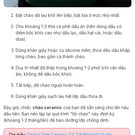
Đặt chảo đã lau khô lên bếp, bật lửa ở mức nhỏ nhất.
Cho khoảng 1-2 thìa cà phê dầu ăn (nên dùng dầu có
điểm bốc khói cao như dầu lạc, dầu hạt cải, hoặc dầu
dừa).
Dùng khăn giấy hoặc cọ silicone mềm, thoa đều dầu khắp
lòng chảo, bao gồm cả thành chảo.
Duy trì nhiệt độ thấp trong khoảng 1-2 phút (chỉ cần dầu
ấm, không để dầu bốc khói).
Tắt bếp, để chảo nguội hoàn toàn.
Dùng khăn giấy sạch lau hết lớp dầu thừa đi.
Bây giờ, chiếc
chảo ceramic
của bạn đã sẵn sàng cho lần nấu
đầu tiên. Bạn nên lặp lại quá trình "tôi chảo" này định kỳ
(khoảng 1-2 tháng/lần) để bảo dưỡng lớp chống dính.
Tìm hiểu:
Chống Dính Ceramic Có Tốt Không? Ưu Và