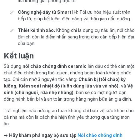
mà không giải phóng độc tố.
Công nghệ đáy từ Smart IH:
Tối ưu hóa hiệu suất trên
bếp từ, giúp tiết kiệm điện năng và thời gian nấu nướng.
Thiết kế tinh xảo:
Không chỉ là dụng cụ nấu ăn, nồi chảo
Elmich còn là điểm nhấn sang trọng cho căn bếp hiện đại
của bạn.
Kết luận
Sử dụng
nồi chảo chống dính ceramic
lần đầu có thể cần một
chút điều chỉnh trong thói quen, nhưng hoàn toàn không phức
tạp. Chỉ cần nhớ 3 nguyên tắc vàng:
Chuẩn bị (tôi chảo) kỹ
lưỡng
,
Kiểm soát nhiệt độ (luôn dùng lửa vừa và nhỏ)
, và
Vệ
sinh (chờ nguội, rửa nhẹ nhàng)
, bạn sẽ có một người bạn
đồng hành bền bỉ và an toàn trong hàng ngàn bữa ăn gia đình.
Trải nghiệm nấu nướng an toàn không chỉ bảo vệ sức khỏe cho
cả nhà mà còn là cách thể hiện tình yêu thương qua từng món
ăn.
➡️
Hãy khám phá ngay bộ sưu tập
Nồi chảo chống dính