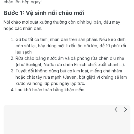
chảo lên bếp ngay!
Bước 1: Vệ sinh nồi chảo mới
Nồi chảo mới xuất xưởng thường còn dính bụi bẩn, dầu máy
hoặc các nhãn dán.
Gỡ bỏ tất cả tem, nhãn dán trên sản phẩm. Nếu keo dính
còn sót lại, hãy dùng một ít dầu ăn bôi lên, để 10 phút rồi
lau sạch.
Rửa chảo bằng nước ấm và xà phòng rửa chén dịu nhẹ
(như Sunlight, Nước rửa chén Elmich chiết xuất chanh...).
Tuyệt đối không dùng búi cọ kim loại, miếng chà nhám
hoặc chất tẩy rửa mạnh (Javen, bột giặt) vì chúng sẽ làm
xước và hỏng lớp phủ ngay lập tức.
Lau khô hoàn toàn bằng khăn mềm.