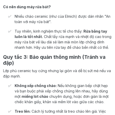
Có nên dùng máy rửa bát?
Nhiều chảo ceramic (như của Elmich) được dán nhãn "An
toàn với máy rửa bát".
Tuy nhiên, kinh nghiệm thực tế cho thấy:
Rửa bằng tay
luôn là tốt nhất.
Chất tẩy rửa mạnh và nhiệt độ cao trong
máy rửa bát về lâu dài sẽ làm mài mòn lớp chống dính
nhanh hơn. Hãy ưu tiên rửa tay để chảo bền nhất có thể.
Quy tắc 3: Bảo quản thông minh (Tránh va
đập)
Lớp phủ ceramic tuy cứng nhưng lại giòn và dễ bị sứt mẻ nếu va
đập mạnh.
Không xếp chồng chảo:
Nếu không gian bếp chật hẹp
và bạn buộc phải xếp chồng chúng lên nhau, hãy dùng
một
miếng lót chảo
chuyên dụng, hoặc đơn giản là một
chiếc khăn giấy, khăn vải mềm lót vào giữa các chảo.
Treo lên:
Cách lý tưởng nhất là treo chảo lên giá. Việc