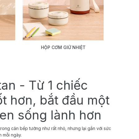
HỘP CƠM GIỮ NHIỆT
tan - Từ 1 chiếc
ốt hơn, bắt đầu một
uen sống lành hơn
rong căn bếp tưởng như rất nhỏ, nhưng lại gắn với sức
h mỗi ngày.