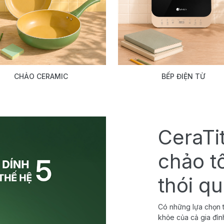
CHẢO CERAMIC
BẾP ĐIỆN TỪ
CeraTi
chảo t
thói q
Có những lựa chọn t
khỏe của cả gia đìn