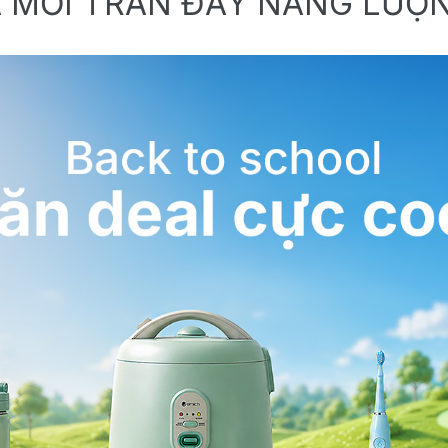
 MỚI TRÀN ĐẦY NĂNG LƯỢ