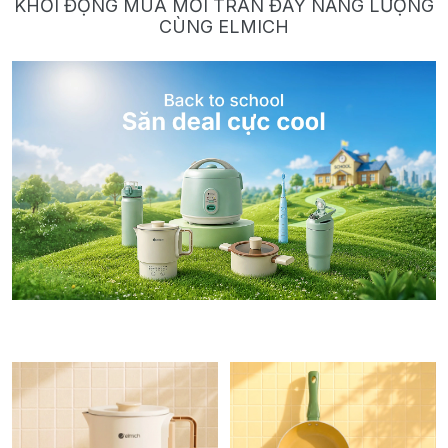
KHỞI ĐỘNG MÙA MỚI TRÀN ĐẦY NĂNG LƯỢNG
CÙNG ELMICH