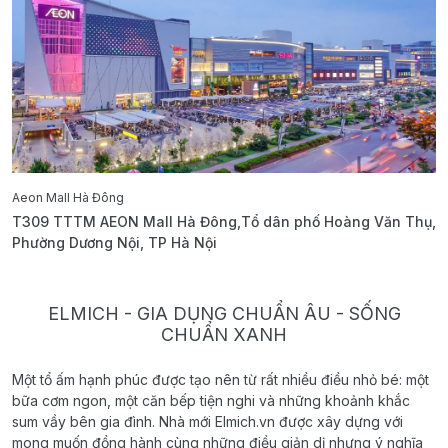
Aeon Mall Hà Đông
E
T309 TTTM AEON Mall Hà Đông,Tổ dân phố Hoàng Văn Thụ,
B
Phường Dương Nội, TP Hà Nội
T
ELMICH - GIA DỤNG CHUẨN ÂU - SỐNG
CHUẨN XANH
Một tổ ấm hạnh phúc được tạo nên từ rất nhiều điều nhỏ bé: một
bữa cơm ngon, một căn bếp tiện nghi và những khoảnh khắc
sum vầy bên gia đình. Nhà mới Elmich.vn được xây dựng với
mong muốn đồng hành cùng những điều giản dị nhưng ý nghĩa