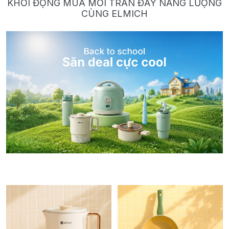
KHỞI ĐỘNG MÙA MỚI TRÀN ĐẦY NĂNG LƯỢNG
CÙNG ELMICH