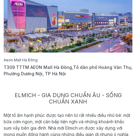
Aeon Mall Hà Đông
E
T309 TTTM AEON Mall Hà Đông,Tổ dân phố Hoàng Văn Thụ,
B
Phường Dương Nội, TP Hà Nội
T
ELMICH - GIA DỤNG CHUẨN ÂU - SỐNG
CHUẨN XANH
Một tổ ấm hạnh phúc được tạo nên từ rất nhiều điều nhỏ bé: một
bữa cơm ngon, một căn bếp tiện nghi và những khoảnh khắc
sum vầy bên gia đình. Nhà mới Elmich.vn được xây dựng với
mong muốn đồng hành cùng những điều giản dị nhưng ý nghĩa