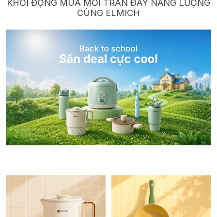
KHỞI ĐỘNG MÙA MỚI TRÀN ĐẦY NĂNG LƯỢNG
CÙNG ELMICH