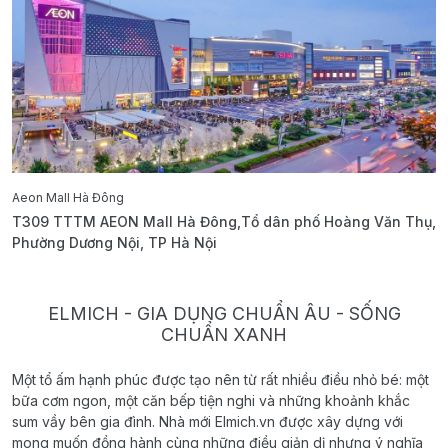
Aeon Mall Hà Đông
E
T309 TTTM AEON Mall Hà Đông,Tổ dân phố Hoàng Văn Thụ,
B
Phường Dương Nội, TP Hà Nội
T
ELMICH - GIA DỤNG CHUẨN ÂU - SỐNG
CHUẨN XANH
Một tổ ấm hạnh phúc được tạo nên từ rất nhiều điều nhỏ bé: một
bữa cơm ngon, một căn bếp tiện nghi và những khoảnh khắc
sum vầy bên gia đình. Nhà mới Elmich.vn được xây dựng với
mong muốn đồng hành cùng những điều giản dị nhưng ý nghĩa