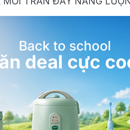
 MỚI TRÀN ĐẦY NĂNG LƯỢ