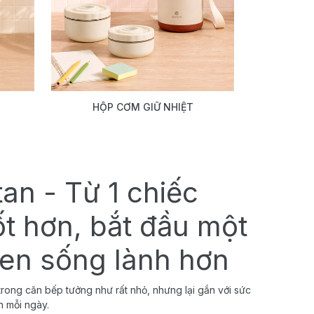
HỘP CƠM GIỮ NHIỆT
tan - Từ 1 chiếc
ốt hơn, bắt đầu một
uen sống lành hơn
rong căn bếp tưởng như rất nhỏ, nhưng lại gắn với sức
h mỗi ngày.