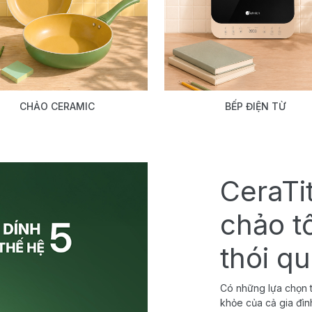
CHẢO CERAMIC
BẾP ĐIỆN TỪ
CeraTi
chảo t
thói q
Có những lựa chọn t
khỏe của cả gia đìn