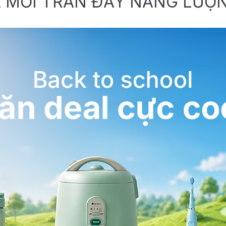
 MỚI TRÀN ĐẦY NĂNG LƯỢ