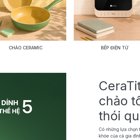
CHẢO CERAMIC
BẾP ĐIỆN TỪ
CeraTi
chảo t
thói q
Có những lựa chọn t
khỏe của cả gia đìn