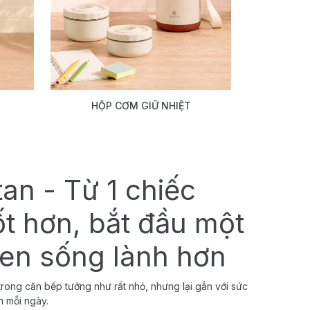
HỘP CƠM GIỮ NHIỆT
tan - Từ 1 chiếc
ốt hơn, bắt đầu một
uen sống lành hơn
rong căn bếp tưởng như rất nhỏ, nhưng lại gắn với sức
h mỗi ngày.