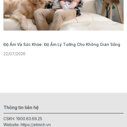
Độ Ẩm Và Sức Khỏe: Độ Ẩm Lý Tưởng Cho Không Gian Sống
S
22/07/2026
1
Thông tin liên hệ
CSKH:
1900.63.69.25
Website:
https://elmich.vn