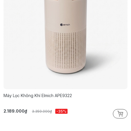
Máy Lọc Không Khí Elmich APE9322
M
2.189.000₫
2
3.359.000₫
-35%