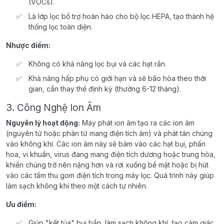
(VOCs).
Là lớp lọc bổ trợ hoàn hảo cho bộ lọc HEPA, tạo thành hệ
thống lọc toàn diện.
Nhược điểm:
Không có khả năng lọc bụi và các hạt rắn.
Khả năng hấp phụ có giới hạn và sẽ bão hòa theo thời
gian, cần thay thế định kỳ (thường 6-12 tháng).
3. Công Nghệ Ion Âm
Nguyên lý hoạt động:
Máy phát ion âm tạo ra các ion âm
(nguyên tử hoặc phân tử mang điện tích âm) và phát tán chúng
vào không khí. Các ion âm này sẽ bám vào các hạt bụi, phấn
hoa, vi khuẩn, virus đang mang điện tích dương hoặc trung hòa,
khiến chúng trở nên nặng hơn và rơi xuống bề mặt hoặc bị hút
vào các tấm thu gom điện tích trong máy lọc. Quá trình này giúp
làm sạch không khí theo một cách tự nhiên.
Ưu điểm:
Giúp "kết tủa" bụi bẩn, làm sạch không khí, tạo cảm giác