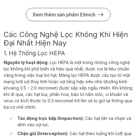
Xem thêm sản phẩm Elmich
Các Công Nghệ Lọc Không Khí Hiện
Đại Nhất Hiện Nay
1. Hệ Thống Lọc HEPA
Nguyên lý hoạt động:
Lọc HEPA là một trong những công nghệ
lọc không khí phổ biến và hiệu quả nhất, được coi là tiêu chuẩn
vàng trong việc loại bỏ hạt. Màng lọc HEPA được cấu tạo từ một
mạng lưới sợi thủy tinh hoặc sợi tổng hợp siêu nhỏ (đường kính
khoảng 0.5 – 2.0 micromet) được sắp xếp ngẫu nhiên. Khi không
khí đi qua, các hạt bụi, phấn hoa, bào tử nấm mốc, vi khuẩn và
virus có kích thước từ 0.3 micromet trở lên sẽ bị giữ lại thông qua
ba cơ chế chính:
Tác động trực tiếp (Impaction):
Các hạt lớn va chạm và
dính vào sợi lọc.
Chặn giữ (Interception):
Các hạt theo luồng khí lướt qua