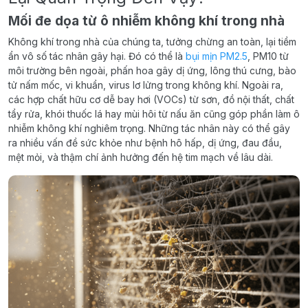
Mối đe dọa từ ô nhiễm không khí trong nhà
Không khí trong nhà của chúng ta, tưởng chừng an toàn, lại tiềm
ẩn vô số tác nhân gây hại. Đó có thể là
bụi mịn PM2.5
, PM10 từ
môi trường bên ngoài, phấn hoa gây dị ứng, lông thú cưng, bào
tử nấm mốc, vi khuẩn, virus lơ lửng trong không khí. Ngoài ra,
các hợp chất hữu cơ dễ bay hơi (VOCs) từ sơn, đồ nội thất, chất
tẩy rửa, khói thuốc lá hay mùi hôi từ nấu ăn cũng góp phần làm ô
nhiễm không khí nghiêm trọng. Những tác nhân này có thể gây
ra nhiều vấn đề sức khỏe như bệnh hô hấp, dị ứng, đau đầu,
mệt mỏi, và thậm chí ảnh hưởng đến hệ tim mạch về lâu dài.