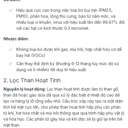
Hiệu quả cực cao trong việc loại bỏ bụi mịn (PM2.5,
PM10), phấn hoa, lông thú cưng, bào tử nấm mốc, và
nhiều loại vi khuẩn, virus với hiệu suất lên đến 99.97% đối
với các hạt có kích thước 0.3 micromet.
Nhược điểm:
Không loại bỏ được khí gas, mùi hôi, hợp chất hữu cơ dễ
bay hơi (VOCs).
Cần thay thế định kỳ (thường 6-12 tháng tùy mức độ sử
dụng và ô nhiễm) để duy trì hiệu suất.
2. Lọc Than Hoạt Tính
Nguyên lý hoạt động:
Lọc than hoạt tính được làm từ than gỗ,
than đá hoặc gáo dừa đã qua xử lý đặc biệt ở nhiệt độ cao để
tạo ra hàng tỷ lỗ rỗng siêu nhỏ. Cấu trúc xốp này tạo ra một diện
tích bề mặt cực lớn, cho phép than hoạt tính hấp phụ các phân
tử khí, hơi hóa chất và mùi hôi thông qua quá trình hấp phụ vật lý
và hóa học. Các phân tử gây mùi và khí độc sẽ bị giữ lại trên bề
mặt than.