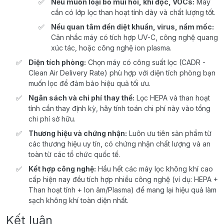
Nếu muốn loại bỏ mùi hôi, khí độc, VOCs:
Máy
cần có lớp lọc than hoạt tính dày và chất lượng tốt.
Nếu quan tâm đến diệt khuẩn, virus, nấm mốc:
Cân nhắc máy có tích hợp UV-C, công nghệ quang
xúc tác, hoặc công nghệ ion plasma.
Diện tích phòng:
Chọn máy có công suất lọc (CADR -
Clean Air Delivery Rate) phù hợp với diện tích phòng bạn
muốn lọc để đảm bảo hiệu quả tối ưu.
Ngân sách và chi phí thay thế:
Lọc HEPA và than hoạt
tính cần thay định kỳ, hãy tính toán chi phí này vào tổng
chi phí sở hữu.
Thương hiệu và chứng nhận:
Luôn ưu tiên sản phẩm từ
các thương hiệu uy tín, có chứng nhận chất lượng và an
toàn từ các tổ chức quốc tế.
Kết hợp công nghệ:
Hầu hết các máy lọc không khí cao
cấp hiện nay đều tích hợp nhiều công nghệ (ví dụ: HEPA +
Than hoạt tính + Ion âm/Plasma) để mang lại hiệu quả làm
sạch không khí toàn diện nhất.
Kết luận