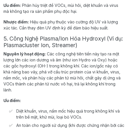
Ưu điểm:
Phân hủy triệt để VOCs, mùi hôi, diệt khuẩn và virus
mà không tạo ra sản phẩm phụ độc hại.
Nhược điểm:
Hiệu quả phụ thuộc vào cường độ UV và lượng
xúc tác. Cần thay đèn UV định kỳ để đảm bảo hiệu suất.
5. Công Nghệ Plasma/Ion Hóa Hydroxyl (Ví dụ:
Plasmacluster Ion, Streamer)
Nguyên lý hoạt động:
Các công nghệ tiên tiến này tạo ra một
lượng lớn các ion dương và âm (như ion Hydro và Oxy) hoặc
các gốc hydroxyl (OH-) trong không khí. Các ion/gốc này có
khả năng bao vây, phá vỡ cấu trúc protein của vi khuẩn, virus,
nấm mốc, và phân hủy các phân tử mùi hôi, chất gây dị ứng và
VOCs thành các phân tử nước vô hại, trả lại không khí trong
lành.
Ưu điểm:
Diệt khuẩn, virus, nấm mốc hiệu quả trong không khí và
trên bề mặt, khử mùi, loại bỏ VOCs.
An toàn cho người sử dụng (khi được chứng nhận bởi các