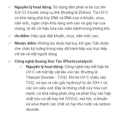
Nguyên lý hoạt động:
Sử dụng đèn phát ra tia cực tím
(UV-C) ở bước sóng cụ thể (thường là 254nm). Tia UV-C
có khả năng phá hủy DNA và RNA của vi khuẩn, virus,
nấm mốc, ngăn chặn khả năng sinh sản và gây hại của
chúng, từ đó vô hiệu hóa các mầm bệnh trong không khí.
Ưu điểm:
Hiệu quả diệt khuẩn, virus, nấm mốc cao.
Nhược điểm:
Không lọc được hạt bụi, khí gas. Cần được
che chắn kỹ lưỡng trong máy để tránh tiếp xúc trực tiếp
với da và mắt người dùng.
Công nghệ Quang Xúc Tác (Photocatalyst):
Nguyên lý hoạt động:
Công nghệ này kết hợp tia
UV-C với một lớp vật liệu xúc tác (thường là
Titanium Dioxide - TiO2). Khi tia UV-C chiếu vào
TiO2, nó tạo ra các gốc hydroxyl tự do (OH-) và
các ion siêu oxit. Đây là những chất oxy hóa cực
mạnh, có khả năng phản ứng và phân hủy các hợp
chất hữu cơ dễ bay hơi (VOCs), mùi hôi, vi khuẩn
và virus thành các chất vô hại như nước và carbon
dioxide.