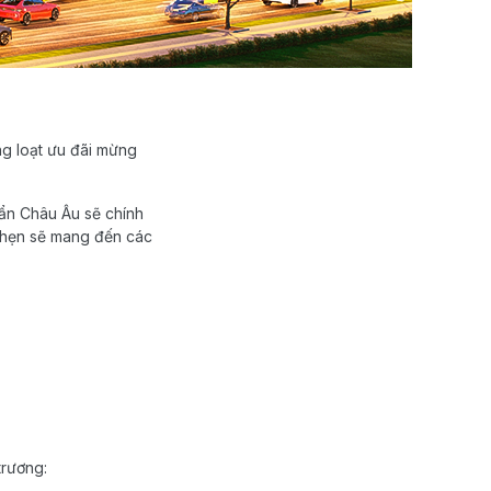
ng loạt ưu đãi mừng
ẩn Châu Âu sẽ chính
a hẹn sẽ mang đến các
trương: