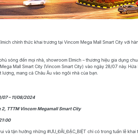
ich chính thức khai trương tại Vincom Mega Mall Smart City với hà
 phủ sóng đến mọi nhà, showroom Elmich – thương hiệu gia dụng chu
 Mega Mall Smart City (Vincom Smart City) vào ngày 28/07 này. Hứ
t lượng, mang cả Châu Âu vào ngôi nhà của bạn.
8/07 – 11/08/2024
ầng 2, TTTM Vincom Megamall Smart City
21:00
vui và tận hưởng những #ƯU_ĐÃI_ĐẶC_BIỆT chỉ có trong tuần lễ khai 