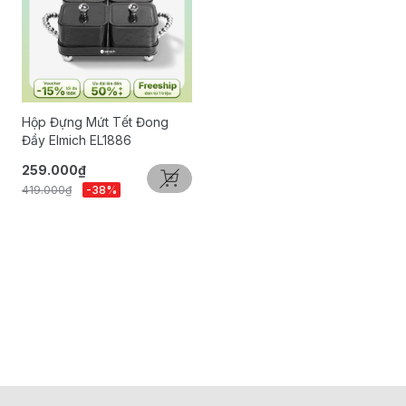
Hộp Đựng Mứt Tết Đong
Đầy Elmich EL1886
259.000₫
419.000₫
-38%