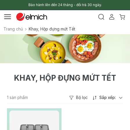
Bảo hành lên đến 24 tháng - đổi trả 30 ngày.
Trang chủ
Khay, Hộp đựng mứt Tết
KHAY, HỘP ĐỰNG MỨT TẾT
1 sản phẩm
Bộ lọc
Sắp xếp: