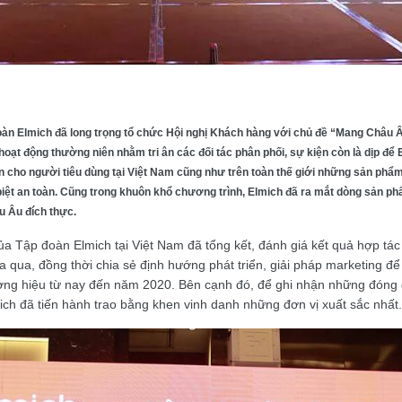
oàn Elmich đã long trọng tổ chức Hội nghị Khách hàng với chủ đề “Mang Châu Â
hoạt động thường niên nhằm tri ân các đối tác phân phối, sự kiện còn là dịp để
cho người tiêu dùng tại Việt Nam cũng như trên toàn thế giới những sản phẩm 
iệt an toàn. Cũng trong khuôn khổ chương trình, Elmich đã ra mắt dòng sản ph
 Âu đích thực.
của Tập đoàn Elmich tại Việt Nam đã tổng kết, đánh giá kết quả hợp tá
 qua, đồng thời chia sẻ định hướng phát triển, giải pháp marketing để
ương hiệu từ nay đến năm 2020. Bên cạnh đó, để ghi nhận những đóng 
mich đã tiến hành trao bằng khen vinh danh những đơn vị xuất sắc nhất.