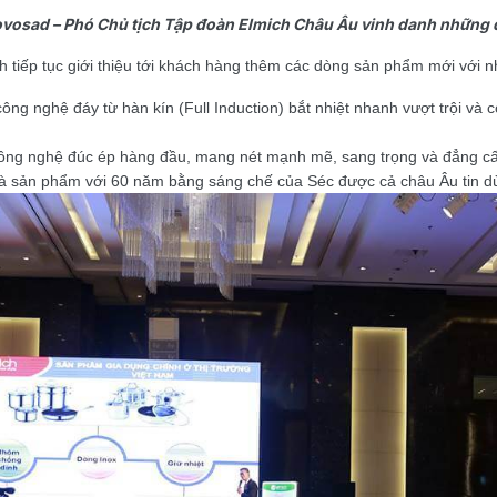
vosad – Phó Chủ tịch Tập đoàn Elmich Châu Âu vinh danh những đạ
h tiếp tục giới thiệu tới khách hàng thêm các dòng sản phẩm mới với n
ng nghệ đáy từ hàn kín (Full Induction) bắt nhiệt nhanh vượt trội và 
công nghệ đúc ép hàng đầu, mang nét mạnh mẽ, sang trọng và đẳng cấ
à sản phẩm với 60 năm bằng sáng chế của Séc được cả châu Âu tin d