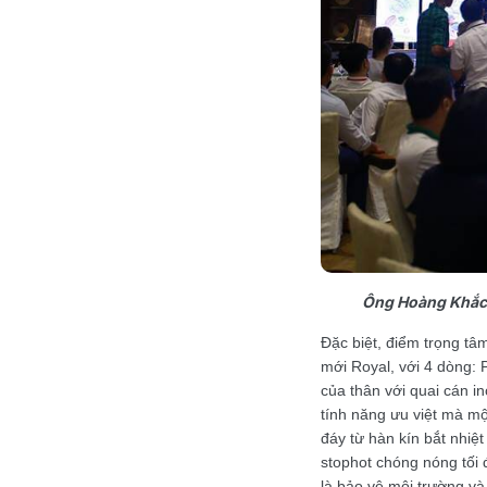
Ông Hoàng Khắc 
Đặc biệt, điểm trọng tâ
mới Royal, với 4 dòng:
của thân với quai cán i
tính năng ưu việt mà mộ
đáy từ hàn kín bắt nhiệ
stophot chóng nóng tối 
là bảo vệ môi trường và