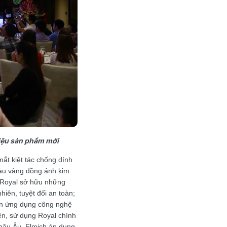
iệu sản phẩm mới
mắt kiệt tác chống dính
màu vàng đồng ánh kim
. Royal sở hữu những
iên, tuyệt đối an toàn;
 cán ứng dụng công nghệ
ên, sử dụng Royal chính
Châu Âu, Elmich áp dụng