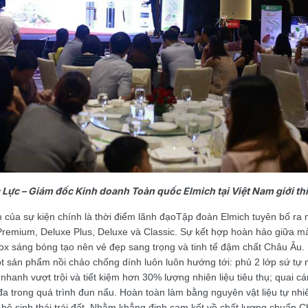
Lực – Giám đốc Kinh doanh Toàn quốc Elmich tại Việt Nam giới th
m của sự kiện chính là thời điểm lãnh đạoTập đoàn Elmich tuyên bố ra 
 Premium, Deluxe Plus, Deluxe và Classic. Sự kết hợp hoàn hảo giữa 
nox sáng bóng tạo nên vẻ đẹp sang trọng và tinh tế đậm chất Châu Âu
t sản phẩm nồi chảo chống dính luôn luôn hướng tới: phủ 2 lớp sứ tự nh
t nhanh vượt trội và tiết kiệm hơn 30% lượng nhiên liệu tiêu thụ; quai
đa trong quá trình đun nấu. Hoàn toàn làm bằng nguyên vật liệu tự nhi
 hệ sinh thái trái đất. Nhằm khẳng định cam kết về chất lượng chuẩn 