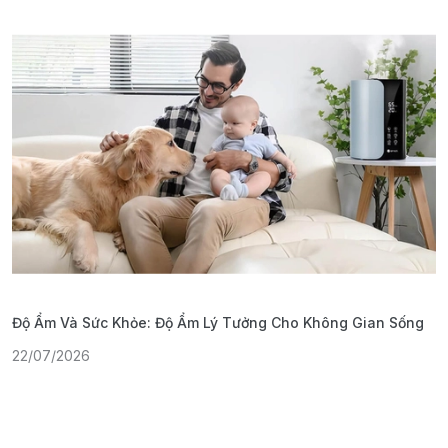
Độ Ẩm Và Sức Khỏe: Độ Ẩm Lý Tưởng Cho Không Gian Sống
S
22/07/2026
1