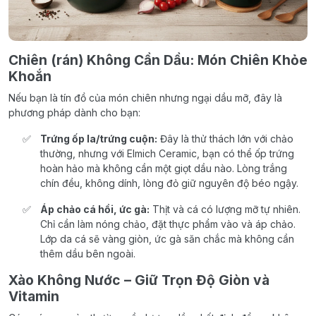
Chiên (rán) Không Cần Dầu: Món Chiên Khỏe
Khoắn
Nếu bạn là tín đồ của món chiên nhưng ngại dầu mỡ, đây là
phương pháp dành cho bạn:
Trứng ốp la/trứng cuộn:
Đây là thử thách lớn với chảo
thường, nhưng với Elmich Ceramic, bạn có thể ốp trứng
hoàn hảo mà không cần một giọt dầu nào. Lòng trắng
chín đều, không dính, lòng đỏ giữ nguyên độ béo ngậy.
Áp chảo cá hồi, ức gà:
Thịt và cá có lượng mỡ tự nhiên.
Chỉ cần làm nóng chảo, đặt thực phẩm vào và áp chảo.
Lớp da cá sẽ vàng giòn, ức gà săn chắc mà không cần
thêm dầu bên ngoài.
Xào Không Nước – Giữ Trọn Độ Giòn và
Vitamin