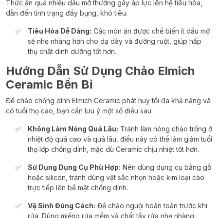
Thức ăn quá nhiều dầu mỡ thường gây áp lực lên hệ tiêu hóa,
dẫn đến tình trạng đầy bụng, khó tiêu.
Tiêu Hóa Dễ Dàng:
Các món ăn được chế biến ít dầu mỡ
sẽ nhẹ nhàng hơn cho dạ dày và đường ruột, giúp hấp
thụ chất dinh dưỡng tốt hơn.
Hướng Dẫn Sử Dụng Chảo Elmich
Ceramic Bền Bỉ
Để chảo chống dính Elmich Ceramic phát huy tối đa khả năng và
có tuổi thọ cao, bạn cần lưu ý một số điều sau:
Không Làm Nóng Quá Lâu:
Tránh làm nóng chảo trống ở
nhiệt độ quá cao và quá lâu, điều này có thể làm giảm tuổi
thọ lớp chống dính, mặc dù Ceramic chịu nhiệt tốt hơn.
Sử Dụng Dụng Cụ Phù Hợp:
Nên dùng dụng cụ bằng gỗ
hoặc silicon, tránh dùng vật sắc nhọn hoặc kim loại cào
trực tiếp lên bề mặt chống dính.
Vệ Sinh Đúng Cách:
Để chảo nguội hoàn toàn trước khi
rửa. Dùng miếng rửa mềm và chất tẩy rửa nhẹ nhàng.