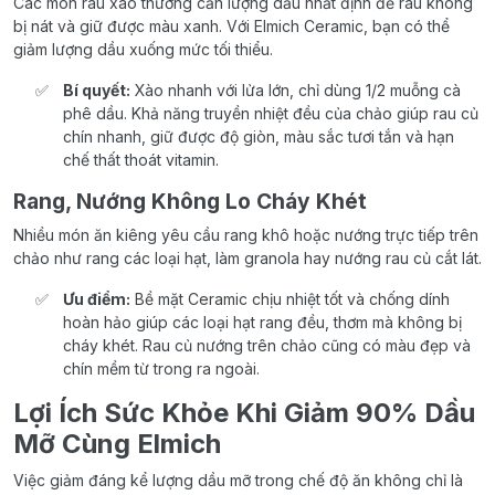
Các món rau xào thường cần lượng dầu nhất định để rau không
bị nát và giữ được màu xanh. Với Elmich Ceramic, bạn có thể
giảm lượng dầu xuống mức tối thiểu.
Bí quyết:
Xào nhanh với lửa lớn, chỉ dùng 1/2 muỗng cà
phê dầu. Khả năng truyền nhiệt đều của chảo giúp rau củ
chín nhanh, giữ được độ giòn, màu sắc tươi tắn và hạn
chế thất thoát vitamin.
Rang, Nướng Không Lo Cháy Khét
Nhiều món ăn kiêng yêu cầu rang khô hoặc nướng trực tiếp trên
chảo như rang các loại hạt, làm granola hay nướng rau củ cắt lát.
Ưu điểm:
Bề mặt Ceramic chịu nhiệt tốt và chống dính
hoàn hảo giúp các loại hạt rang đều, thơm mà không bị
cháy khét. Rau củ nướng trên chảo cũng có màu đẹp và
chín mềm từ trong ra ngoài.
Lợi Ích Sức Khỏe Khi Giảm 90% Dầu
Mỡ Cùng Elmich
Việc giảm đáng kể lượng dầu mỡ trong chế độ ăn không chỉ là