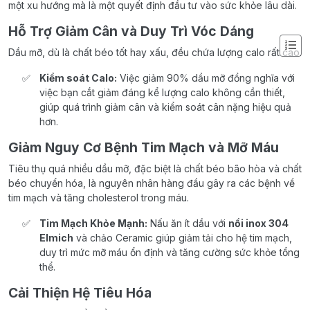
một xu hướng mà là một quyết định đầu tư vào sức khỏe lâu dài.
Hỗ Trợ Giảm Cân và Duy Trì Vóc Dáng
Dầu mỡ, dù là chất béo tốt hay xấu, đều chứa lượng calo rất cao.
Kiểm soát Calo:
Việc giảm 90% dầu mỡ đồng nghĩa với
việc bạn cắt giảm đáng kể lượng calo không cần thiết,
giúp quá trình giảm cân và kiểm soát cân nặng hiệu quả
hơn.
Giảm Nguy Cơ Bệnh Tim Mạch và Mỡ Máu
Tiêu thụ quá nhiều dầu mỡ, đặc biệt là chất béo bão hòa và chất
béo chuyển hóa, là nguyên nhân hàng đầu gây ra các bệnh về
tim mạch và tăng cholesterol trong máu.
Tim Mạch Khỏe Mạnh:
Nấu ăn ít dầu với
nồi inox 304
Elmich
và chảo Ceramic giúp giảm tải cho hệ tim mạch,
duy trì mức mỡ máu ổn định và tăng cường sức khỏe tổng
thể.
Cải Thiện Hệ Tiêu Hóa