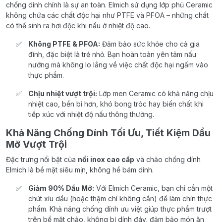
chống dính chính là sự an toàn. Elmich sử dụng lớp phủ Ceramic
không chứa các chất độc hại như PTFE và PFOA – những chất
có thể sinh ra hơi độc khi nấu ở nhiệt độ cao.
Không PTFE & PFOA:
Đảm bảo sức khỏe cho cả gia
đình, đặc biệt là trẻ nhỏ. Bạn hoàn toàn yên tâm nấu
nướng mà không lo lắng về việc chất độc hại ngấm vào
thực phẩm.
Chịu nhiệt vượt trội:
Lớp men Ceramic có khả năng chịu
nhiệt cao, bền bỉ hơn, khó bong tróc hay biến chất khi
tiếp xúc với nhiệt độ nấu thông thường.
Khả Năng Chống Dính Tối Ưu, Tiết Kiệm Dầu
Mỡ Vượt Trội
Đặc trưng nổi bật của
nồi inox cao cấp
và chảo chống dính
Elmich là bề mặt siêu mịn, không hề bám dính.
Giảm 90% Dầu Mỡ:
Với Elmich Ceramic, bạn chỉ cần một
chút xíu dầu (hoặc thậm chí không cần) để làm chín thực
phẩm. Khả năng chống dính ưu việt giúp thực phẩm trượt
trên bề mặt chảo, không bị dính đáy, đảm bảo món ăn