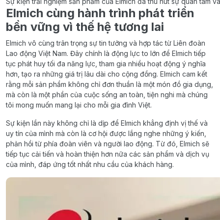
Sự kiện trải nghiệm sản phẩm của Elmich đã thu hút sự quan tâm v
Elmich cùng hành trình phát triển
bền vững vì thế hệ tương lai
Elmich vô cùng trân trọng sự tin tưởng và hợp tác từ Liên đoàn
Lao động Việt Nam. Đây chính là động lực to lớn để Elmich tiếp
tục phát huy tối đa năng lực, tham gia nhiều hoạt động ý nghĩa
hơn, tạo ra những giá trị lâu dài cho cộng đồng. Elmich cam kết
rằng mỗi sản phẩm không chỉ đơn thuần là một món đồ gia dụng,
mà còn là một phần của cuộc sống an toàn, tiện nghi mà chúng
tôi mong muốn mang lại cho mỗi gia đình Việt.
Sự kiện lần này không chỉ là dịp để Elmich khẳng định vị thế và
uy tín của mình mà còn là cơ hội được lắng nghe những ý kiến,
phản hồi từ phía đoàn viên và người lao động. Từ đó, Elmich sẽ
tiếp tục cải tiến và hoàn thiện hơn nữa các sản phẩm và dịch vụ
của mình, đáp ứng tốt nhất nhu cầu của khách hàng.