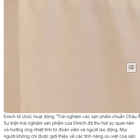
Emich tổ chức hoạt động “Trải nghiệm các sản phẩm chuẩn Châu Âu
Sự kiện trải nghiệm sản phẩm của Elmich đã thu hút sự quan tâm
và hưởng ứng nhiệt tình từ đoàn viên và người lao động. Mọi
người không chỉ được giới thiệu về các tính năng ưu việt của sản