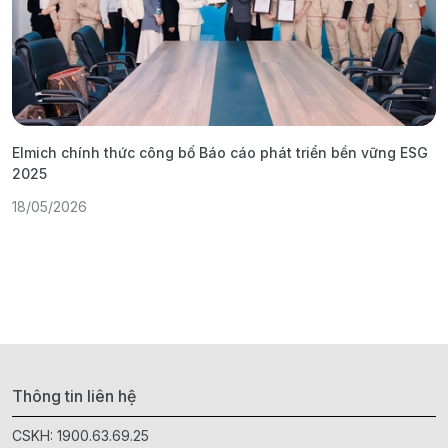
Elmich chính thức công bố Báo cáo phát triển bền vững ESG
T
2025
1
18/05/2026
Thông tin liên hệ
CSKH:
1900.63.69.25