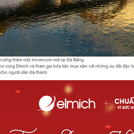
 trương thêm một showroom mới tại Đà Nẵng
ui cùng Elmich và tham gia bữa tiệc mua sắm với những ưu đãi đặc biệ
 cho người dân Đà thành.