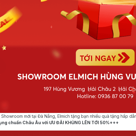
 Showroom mới tại Đà Nẵng, Elmich tặng bạn nhiều quà tặng hấp dẫ
a dụng chuẩn Châu Âu với ƯU ĐÃI KHỦNG LÊN TỚI 50%+++