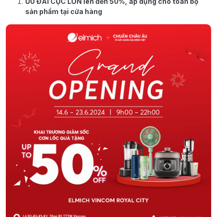
ƯU ĐÃI CỰC LỚN lên đến 50%, áp dụng cho toàn bộ
sản phẩm tại cửa hàng