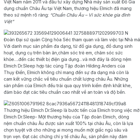
Việt Nam năm 2011 và đầu tư xây dựng Nhà máy sản xuất Đồ Gia
dụng chuẩn Châu Âu tại Việt Nam, thương hiệu Elmich đã mang
theo sứ mệnh rõ ràng:
“Chuẩn Châu Âu – Vì sức khỏe gia đình
Việt”
Đoàn Đại sứ quán Cộng hòa Séc tham quan và làm việc tại Nhà má
Với danh mục sản phẩm đa dạng, từ đồ gia dụng, đồ dung sinh
hoạt, dụng cụ trên bàn ăn,chăm sóc trẻ em, chăm sóc sức
khỏe….đến các thiết bị điện gia dụng…và mới đây là dòng nệm
Elmich Dr.Sleep hợp tác cùng Tập đoàn Hilding Anders của
Thụy Điển, Elmich không chỉ mang đến sự đa dạng mà còn là
cam kết vững chắc về tiêu chuẩn chất lượng châu Âu. Những
sản phẩm của Elmich đều trải qua quy trình kiểm định khắt khe,
đảm bảo đạt các tiêu chuẩn cao nhất về an toàn và độ bền.
Thương hiệu Elmich Dr.Sleep là bước tiến của Elmich trong việc m
Elmich Dr.Sleep- Một thương hiệu của Tập đoàn Elmich, dòng
nệm chuẩn châu Âu được sản xuất 100% tại châu Âu, còn là lựa
chọn tuyệt vời cho những ai mong muốn một giấc ngủ sâu và
trọn vẹn. Đạt các chứng chỉ y tế châu Âu, sản phẩm này đảm