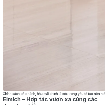
Chính sách bảo hành, hậu mãi chính là một trong yếu tố tạo nên ni
Elmich – Hợp tác vươn xa cùng các