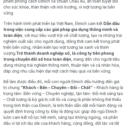
phẩm phong cách Elmich và chuẩn Châu Âu, an toàn tuyệt đối
cho sức khỏe, thân thiện với môi trường, vì một tương lai bền
vững.
Trên hành trình phát triển tại Việt Nam, Elmich cam kết
Dẫn đầu
trong việc cung cấp các giải pháp gia dụng thông minh và
toàn diện
, với mục tiêu vượt trội về chất lượng, tạo ra những trải
nghiệm xuất sắc cho người dùng, đồng thời cam kết trong phát
triển bền vững, nhằm kiến tạo một tương lai xanh và thịnh
vượng.
Trở thành doanh nghiệp số, là công ty tiên phong
trong chuyển đổi số hóa toàn diện
, mang đến cho người tiêu
dùng những trải nghiệm thông minh, thuận tiện và cá nhân hóa,
đáp ứng nhu cầu hiện đại một cách hiệu quả và bền vững.
Để làm được điều đó, mỗi con người Elmich đều hướng đến giá
trị chung
“Khách – Bền – Chuyên – Đổi – Chất”
– Khách hàng là
trọng tâm- Bền vững – Chuyên nghiệp, tận tâm- Đổi mới sáng tạo
– Chất lượng là bộ giá trị cốt lõi và cũng là phần không thể thiếu
trong tinh thần của Elmich, là tinh thần dẫn dắt mỗi hành động và
quyết định trong công ty. Đây là động lực giúp đội ngũ Elmich
luôn cam kết nỗ lực hết mình, sáng tạo không ngừng, và phấn
đấu vì lợi ích lâu dài của khách hàng, cộng đồng, đối tác và tất