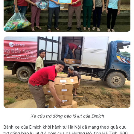
Xe cứu trợ đồng bào lũ lụt của Elmich
Bánh xe của Elmich khởi hành từ Hà Nội đã mang theo quà cứu
trợ đồng bào lũ lụt ở 4 xóm của xã Hương Đô, tỉnh Hà Tĩnh. 600