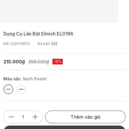
Dụng Cụ Lăn Bột Elmich EL0196
Mã: 2320196PG
Đã bán:
222
215.000₫
359.000₫
-0%
Màu sắc:
Xanh Pastel
Thêm vào giỏ