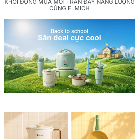
KHỞI ĐỘNG MÙA MỚI TRÀN ĐẦY NĂNG LƯỢNG
CÙNG ELMICH