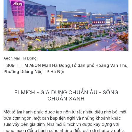
Aeon Mall Hà Đông
E
T309 TTTM AEON Mall Hà Đông,Tổ dân phố Hoàng Văn Thụ,
B
Phường Dương Nội, TP Hà Nội
T
ELMICH - GIA DỤNG CHUẨN ÂU - SỐNG
CHUẨN XANH
Một tổ ấm hạnh phúc được tạo nên từ rất nhiều điều nhỏ bé: một
bữa cơm ngon, một căn bếp tiện nghi và những khoảnh khắc
sum vầy bên gia đình. Nhà mới Elmich.vn được xây dựng với
mong muốn đồng hành cùng những điều giản dị nhưng ý nghĩa