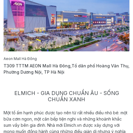
Aeon Mall Hà Đông
E
T309 TTTM AEON Mall Hà Đông,Tổ dân phố Hoàng Văn Thụ,
B
Phường Dương Nội, TP Hà Nội
T
ELMICH - GIA DỤNG CHUẨN ÂU - SỐNG
CHUẨN XANH
Một tổ ấm hạnh phúc được tạo nên từ rất nhiều điều nhỏ bé: một
bữa cơm ngon, một căn bếp tiện nghi và những khoảnh khắc
sum vầy bên gia đình. Nhà mới Elmich.vn được xây dựng với
mong muốn đồng hành cùng những điều giản dị nhưng ý nghĩa