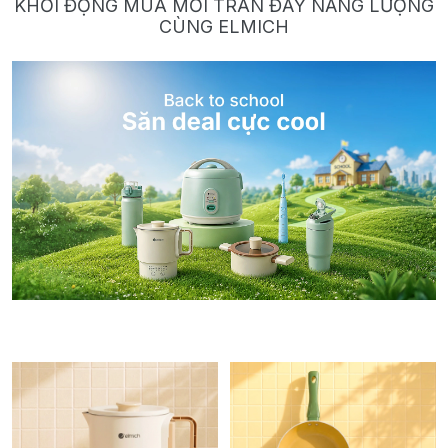
KHỞI ĐỘNG MÙA MỚI TRÀN ĐẦY NĂNG LƯỢNG
CÙNG ELMICH