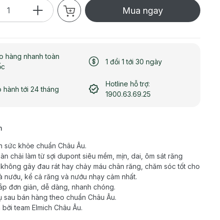
Mua ngay
o hàng nhanh toàn
1 đổi 1 tới 30 ngày
ốc
Hotline hỗ trợ:
 hành tới 24 tháng
1900.63.69.25
h
n sức khỏe chuẩn Châu Âu.
àn chải làm từ sợi dupont siêu mềm, mịn, dai, ôm sát răng
không gây đau rát hay chảy máu chân răng, chăm sóc tốt cho
à nướu, kể cả răng và nướu nhạy cảm nhất.
ắp đơn giản, dễ dàng, nhanh chóng.
ụ sau bán hàng theo chuẩn Châu Âu.
 bởi team Elmich Châu Âu.