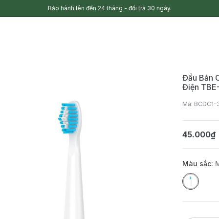
Bảo hành lên đến 24 tháng - đổi trả 30 ngày.
Đầu Bản 
Điện TB
Mã: BCDC1-
45.000₫
Màu sắc: