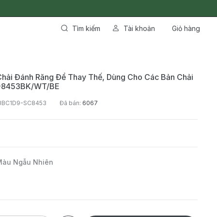
Tìm kiếm
Tài khoản
Giỏ hàng
Chải Đánh Răng Để Thay Thế, Dùng Cho Các Bản Chải
E-8453BK/WT/BE
3BC1D9-SC8453
Đã bán:
6067
Màu Ngẫu Nhiên