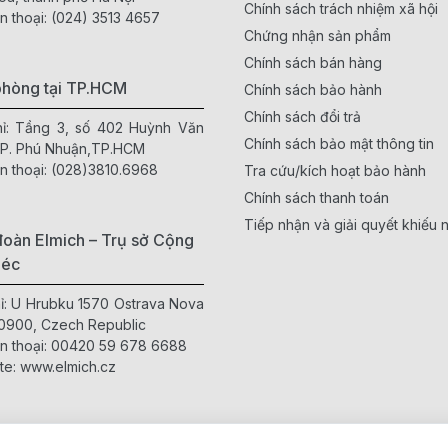
Chính sách trách nhiệm xã hội
n thoại:
(024) 3513 4657
Chứng nhận sản phẩm
Chính sách bán hàng
phòng tại TP.HCM
Chính sách bảo hành
Chính sách đổi trả
hỉ: Tầng 3, số 402 Huỳnh Văn
Chính sách bảo mật thông tin
 P. Phú Nhuận,TP.HCM
n thoại:
(028)3810.6968
Tra cứu/kích hoạt bảo hành
Chính sách thanh toán
Tiếp nhận và giải quyết khiếu n
oàn Elmich – Trụ sở Cộng
Séc
hỉ: U Hrubku 1570 Ostrava Nova
0900, Czech Republic
n thoại:
00420 59 678 6688
te:
www.elmich.cz