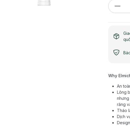
Gia
qu
Bảo
Why Elmic
An toà
Lông b
nhưng 
răng v
Tháo l
Dịch v
Design