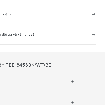
ản phẩm
 đổi trả và vận chuyển
 điện TBE-8453BK/WT/BE