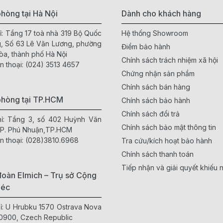
hòng tại Hà Nội
Dành cho khách hàng
ỉ: Tầng 17 toà nhà 319 Bộ Quốc
Hệ thống Showroom
, Số 63 Lê Văn Lương, phường
Điểm bảo hành
òa, thành phố Hà Nội
Chính sách trách nhiệm xã hội
n thoại:
(024) 3513 4657
Chứng nhận sản phẩm
Chính sách bán hàng
phòng tại TP.HCM
Chính sách bảo hành
Chính sách đổi trả
hỉ: Tầng 3, số 402 Huỳnh Văn
Chính sách bảo mật thông tin
 P. Phú Nhuận,TP.HCM
n thoại:
(028)3810.6968
Tra cứu/kích hoạt bảo hành
Chính sách thanh toán
Tiếp nhận và giải quyết khiếu n
oàn Elmich – Trụ sở Cộng
Séc
hỉ: U Hrubku 1570 Ostrava Nova
0900, Czech Republic