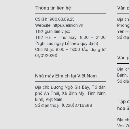
Thông tin liên hệ
Văn p
CSKH:
1900.63.69.25
Địa ch
Website:
https://elmich.vn
Phòng
Thời gian làm việc:
Yên H
Thứ Hai – Thứ Bảy: 8:00 – 21:00
Số điệ
(Nghỉ các ngày Lễ theo quy định)
Chủ Nhật: 8:00 – 18:00 (Áp dụng từ
01/01/2026)
Văn 
Địa c
Bánh,
Nhà máy Elmich tại Việt Nam
Số điệ
Địa chỉ: Đường Ngô Gia Bảy, Tổ dân
phố An Thái, Xã Bình Mỹ, Tỉnh Ninh
Bình, Việt Nam
Tập đ
Số điện thoại:
(0226)371.6888
hòa 
Địa c
Ves 7