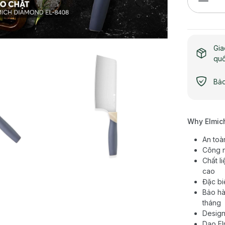
Gia
qu
Bảo
Why Elmic
An toà
Công n
Chất l
cao
Đặc bi
Bảo hà
tháng
Design
Dao El