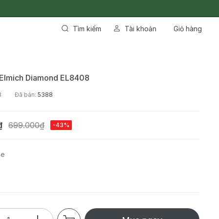
Tìm kiếm
Tài khoản
Giỏ hàng
 Elmich Diamond EL8408
8
Đã bán:
5388
₫
699.000₫
-43%
Be