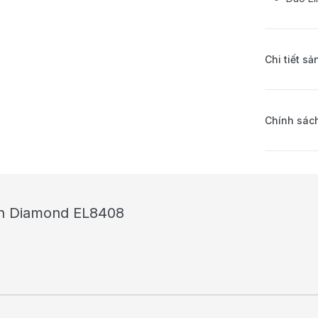
Chi tiết s
Chính sách
ich Diamond EL8408