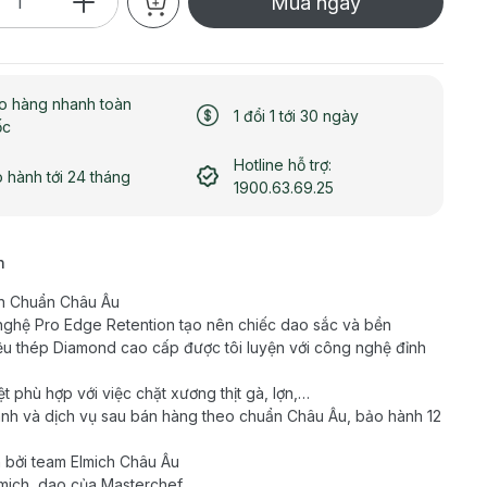
Mua ngay
o hàng nhanh toàn
1 đổi 1 tới 30 ngày
ốc
Hotline hỗ trợ:
 hành tới 24 tháng
1900.63.69.25
h
n Chuẩn Châu Âu
ghệ Pro Edge Retention tạo nên chiếc dao sắc và bền
iệu thép Diamond cao cấp được tôi luyện với công nghệ đỉnh
ệt phù hợp với việc chặt xương thịt gà, lợn,…
nh và dịch vụ sau bán hàng theo chuẩn Châu Âu, bảo hành 12
 bởi team Elmich Châu Âu
mich, dao của Masterchef