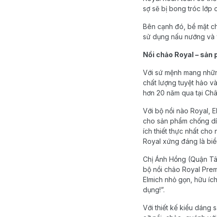
sợ sẽ bị bong tróc lớp 
Bên cạnh đó, bề mặt c
sử dụng nấu nướng và v
Nồi chảo Royal – sản 
Với sứ mệnh mang những 
chất lượng tuyệt hảo v
hơn 20 năm qua tại Châ
Với bộ nồi nào Royal, E
cho sản phẩm chống dín
ích thiết thực nhất cho
Royal xứng đáng là bi
Chị Ánh Hồng (Quận Tân
bộ nồi chảo Royal Prem
Elmich nhỏ gọn, hữu íc
dụng!”.
Với thiết kế kiểu dáng