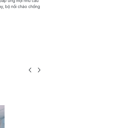
 đáp ứng mọi nhu cầu
ày, bộ nồi chảo chống