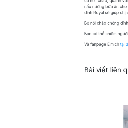
cỡ nồi, chảo, quánh vớ
nấu nướng bữa ăn cho g
dính Royal sẽ giúp ch
Bộ nồi chảo chống dính
Bạn có thể chiêm ngưỡ
Và fanpage Elmich
tại 
Bài viết liên 