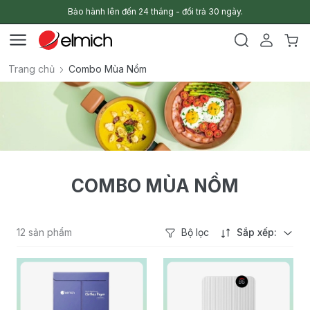
Bảo hành lên đến 24 tháng - đổi trả 30 ngày.
Trang chủ
Combo Mùa Nồm
COMBO MÙA NỒM
12 sản phẩm
Bộ lọc
Sắp xếp: