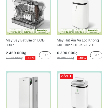
Máy Sấy Bát Elmich DDE-
Máy Hút Ẩm Và Lọc Không
3907
Khí Elmich DE-3923-20L
2.459.000₫
6.390.000₫
4.699.000₫
-48%
12.229.000₫
-48%
CÒN ÍT