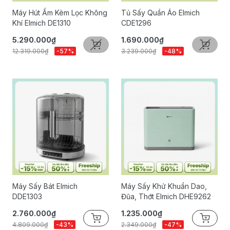
Máy Hút Ẩm Kèm Lọc Không
Tủ Sấy Quần Áo Elmich
Khí Elmich DE1310
CDE1296
5.290.000₫
1.690.000₫
12.319.000₫
-57%
3.239.000₫
-48%
Máy Sấy Bát Elmich
Máy Sấy Khử Khuẩn Dao,
DDE1303
Đũa, Thớt Elmich DHE9262
2.760.000₫
1.235.000₫
4.809.000₫
-43%
2.349.000₫
-47%