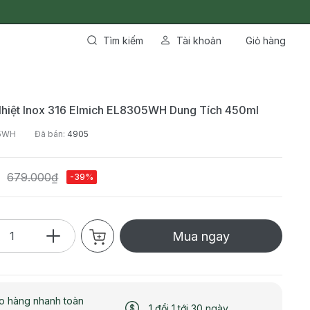
Tìm kiếm
Tài khoản
Giỏ hàng
Nhiệt Inox 316 Elmich EL8305WH Dung Tích 450ml
05WH
Đã bán:
4905
679.000₫
-39%
Mua ngay
o hàng nhanh toàn
1 đổi 1 tới 30 ngày