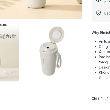
qu
Bảo
Why Elmic
An toà
Công n
Quai m
Bảo hà
tháng
Design
Không 
tính c
Chi tiết s