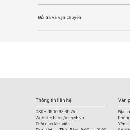
Đổi trả và vận chuyển
Thông tin liên hệ
Văn p
CSKH:
1900.63.69.25
Địa ch
Website:
https://elmich.vn
Phòng
Thời gian làm việc:
Yên H
Thứ Hai – Thứ Bảy: 8:00 – 21:00
Số điệ