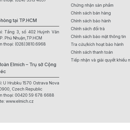
Chứng nhận sản phẩm
Chính sách bán hàng
phòng tại TP.HCM
Chính sách bảo hành
Chính sách đổi trả
hỉ: Tầng 3, số 402 Huỳnh Văn
Chính sách bảo mật thông tin
 P. Phú Nhuận,TP.HCM
n thoại:
(028)3810.6968
Tra cứu/kích hoạt bảo hành
Chính sách thanh toán
Tiếp nhận và giải quyết khiếu n
oàn Elmich – Trụ sở Cộng
Séc
hỉ: U Hrubku 1570 Ostrava Nova
0900, Czech Republic
n thoại:
00420 59 678 6688
te:
www.elmich.cz