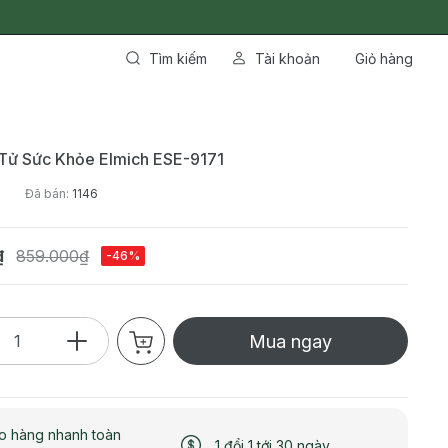
Tìm kiếm
Tài khoản
Giỏ hàng
 Tử Sức Khỏe Elmich ESE-9171
Đã bán:
1146
₫
859.000₫
-46%
Mua ngay
o hàng nhanh toàn
1 đổi 1 tới 30 ngày