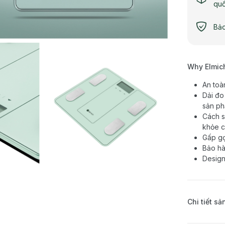
qu
Bảo
Why Elmic
An toà
Dải đo
sản ph
Cách s
khỏe c
Gấp gọ
Bảo hà
Design
Chi tiết s