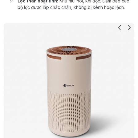
Lọc than hoạt tính:
Khử mùi hôi, khí độc. Đảm bảo các
bộ lọc được lắp chắc chắn, không bị kênh hoặc lệch.