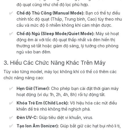
độ quạt cũng như chế độ lọc phù hợp.
Chế độ Thủ Công (Manual Mode):
Bạn có thể tự điều
chỉnh tốc độ quạt (Thấp, Trung bình, Cao) tùy theo nhu
cầu và mức độ ô nhiễm không khí cảm nhận được.
Chế độ Ngủ (Sleep Mode/Quiet Mode):
Máy sẽ hoạt
động êm ái với tốc độ quạt thấp nhất và đèn hiển thị
thường sẽ tắt hoặc giảm độ sáng, lý tưởng cho phòng
ngủ vào ban đêm.
3. Hiểu Các Chức Năng Khác Trên Máy
Tùy vào từng model, máy lọc không khí có thể có thêm các
chức năng nâng cao:
Hẹn Giờ (Timer):
Cho phép bạn cài đặt thời gian máy
hoạt động (ví dụ: 1h, 2h, 4h, 8h) rồi tự động tắt.
Khóa Trẻ Em (Child Lock):
Vô hiệu hóa các nút điều
khiển để trẻ nhỏ không thể nghịch phá.
Đèn UV-C:
Giúp tiêu diệt vi khuẩn, virus.
Tạo Ion Âm (Ionizer):
Giúp bắt giữ các hạt bụi nhỏ li ti,