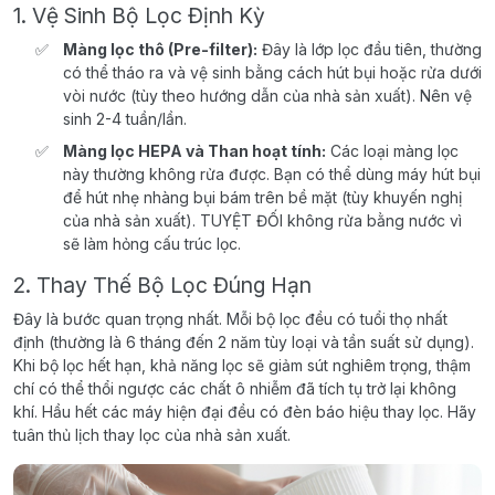
1. Vệ Sinh Bộ Lọc Định Kỳ
Màng lọc thô (Pre-filter):
Đây là lớp lọc đầu tiên, thường
có thể tháo ra và vệ sinh bằng cách hút bụi hoặc rửa dưới
vòi nước (tùy theo hướng dẫn của nhà sản xuất). Nên vệ
sinh 2-4 tuần/lần.
Màng lọc HEPA và Than hoạt tính:
Các loại màng lọc
này thường không rửa được. Bạn có thể dùng máy hút bụi
để hút nhẹ nhàng bụi bám trên bề mặt (tùy khuyến nghị
của nhà sản xuất). TUYỆT ĐỐI không rửa bằng nước vì
sẽ làm hỏng cấu trúc lọc.
2. Thay Thế Bộ Lọc Đúng Hạn
Đây là bước quan trọng nhất. Mỗi bộ lọc đều có tuổi thọ nhất
định (thường là 6 tháng đến 2 năm tùy loại và tần suất sử dụng).
Khi bộ lọc hết hạn, khả năng lọc sẽ giảm sút nghiêm trọng, thậm
chí có thể thổi ngược các chất ô nhiễm đã tích tụ trở lại không
khí. Hầu hết các máy hiện đại đều có đèn báo hiệu thay lọc. Hãy
tuân thủ lịch thay lọc của nhà sản xuất.