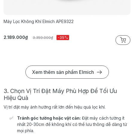
Máy Lọc Không Khí Elmich APE9322
M
2.189.000₫
2
3.359.000₫
-35%
Xem thêm sản phẩm Elmich
3. Chọn Vị Trí Đặt Máy Phù Hợp Để Tối Ưu
Hiệu Quả
Vị trí đặt máy ảnh hưởng rất lớn đến hiệu quả lọc khí.
Tránh góc tường hoặc vật cản:
Đặt máy cách tường ít
nhất 20-30cm để không khí có thể lưu thông dễ dàng từ
mọi phía.