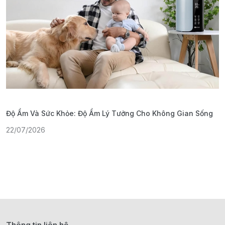
Độ Ẩm Và Sức Khỏe: Độ Ẩm Lý Tưởng Cho Không Gian Sống
S
22/07/2026
1
Thông tin liên hệ