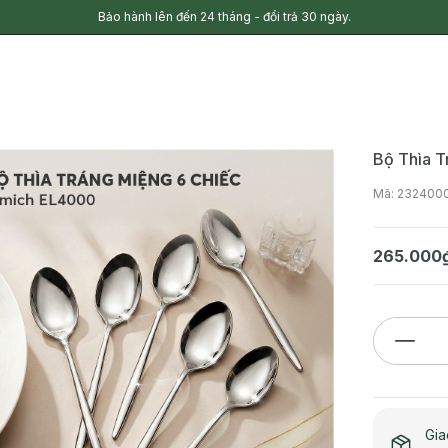
Bảo hành lên đến 24 tháng - đổi trả 30 ngày.
Bộ Thìa T
Mã: 232400
265.000
Gia