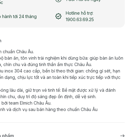
ốc
Hotline hỗ trợ:
 hành tới 24 tháng
1900.63.69.25
h
n chuẩn Châu Âu.
ộ bàn ăn, tôn vinh trải nghiệm khi dùng bữa: giúp bàn ăn luôn
a, chỉn chu và đúng tinh thần ẩm thực Châu Âu.
iệu inox 304 cao cấp, bền bỉ theo thời gian: chống gỉ sét, hạn
n dạng, chịu lực tốt và an toàn khi tiếp xúc trực tiếp với thực
óng lâu dài, giữ trọn vẻ tinh tế: Bề mặt được xử lý và đánh
hỉn chu, duy trì độ sáng đẹp ổn định, dễ vệ sinh.
 bởi team Elmich Châu Âu.
nh và dịch vụ sau bán hàng theo chuẩn Châu Âu
ản phẩm