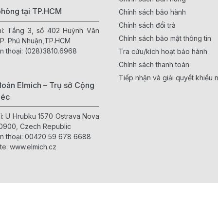
phòng tại TP.HCM
Chính sách bảo hành
Chính sách đổi trả
hỉ: Tầng 3, số 402 Huỳnh Văn
Chính sách bảo mật thông tin
 P. Phú Nhuận,TP.HCM
n thoại:
(028)3810.6968
Tra cứu/kích hoạt bảo hành
Chính sách thanh toán
Tiếp nhận và giải quyết khiếu n
oàn Elmich – Trụ sở Cộng
Séc
hỉ: U Hrubku 1570 Ostrava Nova
0900, Czech Republic
n thoại:
00420 59 678 6688
te:
www.elmich.cz