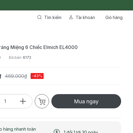
Tìm kiếm
Tài khoản
Giỏ hàng
ráng Miệng 6 Chiếc Elmich EL4000
0
Đã bán:
6172
₫
469.000₫
-43%
Mua ngay
o hàng nhanh toàn
1 đổi 1 tới 30 ngày