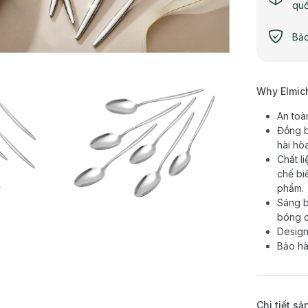
qu
Bảo
Why Elmic
An toà
Đồng b
hài hò
Chất l
chế biế
phẩm.
Sáng b
bóng c
Design
Bảo hà
Chi tiết s