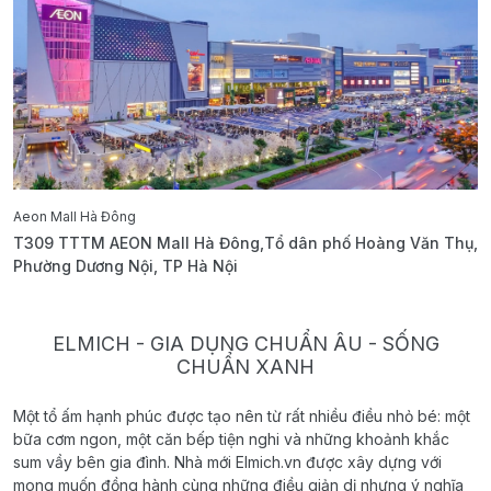
Aeon Mall Hà Đông
E
T309 TTTM AEON Mall Hà Đông,Tổ dân phố Hoàng Văn Thụ,
B
Phường Dương Nội, TP Hà Nội
T
ELMICH - GIA DỤNG CHUẨN ÂU - SỐNG
CHUẨN XANH
Một tổ ấm hạnh phúc được tạo nên từ rất nhiều điều nhỏ bé: một
bữa cơm ngon, một căn bếp tiện nghi và những khoảnh khắc
sum vầy bên gia đình. Nhà mới Elmich.vn được xây dựng với
mong muốn đồng hành cùng những điều giản dị nhưng ý nghĩa