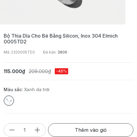
Bộ Thìa Dĩa Cho Bé Bằng Silicon, Inox 304 Elmich
0005TD2
Mã: 2320005TD2
Đã bán:
3806
115.000₫
209.000₫
-45%
Màu sắc:
Xanh da trời
Thêm vào giỏ