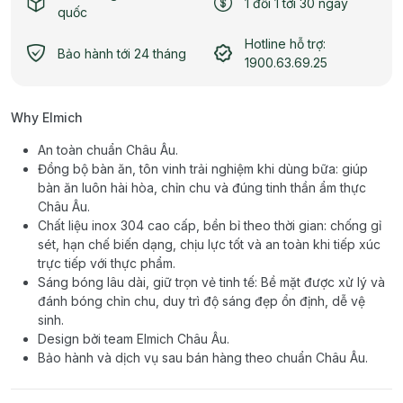
1 đổi 1 tới 30 ngày
quốc
Hotline hỗ trợ:
Bảo hành tới 24 tháng
1900.63.69.25
Why Elmich
An toàn chuẩn Châu Âu.
Đồng bộ bàn ăn, tôn vinh trải nghiệm khi dùng bữa: giúp
bàn ăn luôn hài hòa, chỉn chu và đúng tinh thần ẩm thực
Châu Âu.
Chất liệu inox 304 cao cấp, bền bỉ theo thời gian: chống gỉ
sét, hạn chế biến dạng, chịu lực tốt và an toàn khi tiếp xúc
trực tiếp với thực phẩm.
Sáng bóng lâu dài, giữ trọn vẻ tinh tế: Bề mặt được xử lý và
đánh bóng chỉn chu, duy trì độ sáng đẹp ổn định, dễ vệ
sinh.
Design bởi team Elmich Châu Âu.
Bảo hành và dịch vụ sau bán hàng theo chuẩn Châu Âu.