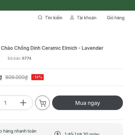
Tìm kiếm
Tài khoản
Giỏ hàng
 Chảo Chống Dính Ceramic Elmich - Lavender
Đã bán:
6774
₫
809.000₫
-14%
Mua ngay
o hàng nhanh toàn
1 đổi 1 tới 30 ngày