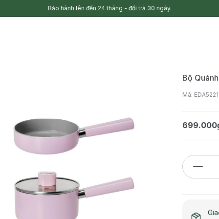
Bảo hành lên đến 24 tháng - đổi trả 30 ngày.
Bộ Quánh
Mã: EDA5221
699.000
Gia