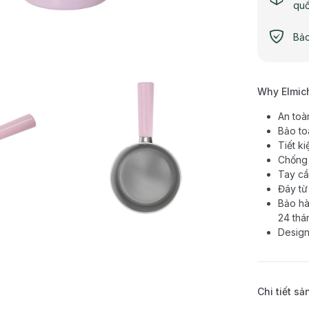
qu
Bảo
Why Elmic
An toà
Bảo to
Tiết ki
Chống 
Tay cầ
Đáy từ
Bảo hà
24 thá
Design
Chi tiết s