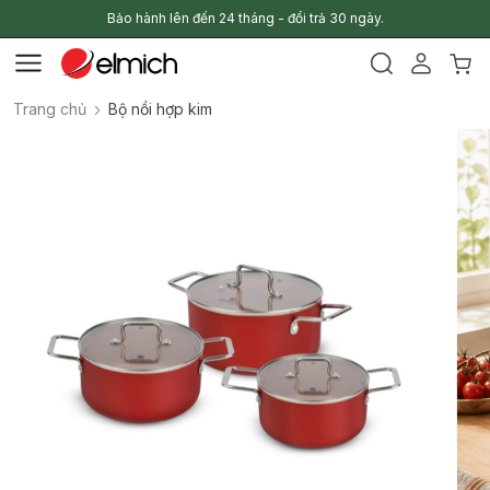
Bảo hành lên đến 24 tháng - đổi trả 30 ngày.
Trang chủ
Bộ nồi hợp kim