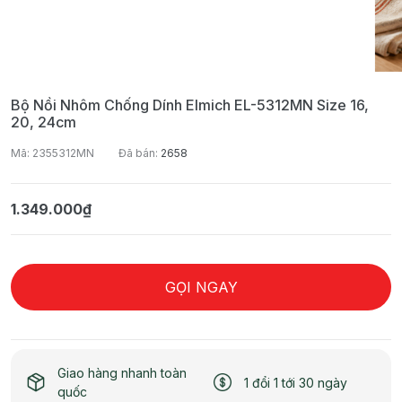
Bộ Nồi Nhôm Chống Dính Elmich EL-5312MN Size 16,
20, 24cm
Mã: 2355312MN
Đã bán:
2658
1.349.000₫
GỌI NGAY
Giao hàng nhanh toàn
1 đổi 1 tới 30 ngày
quốc