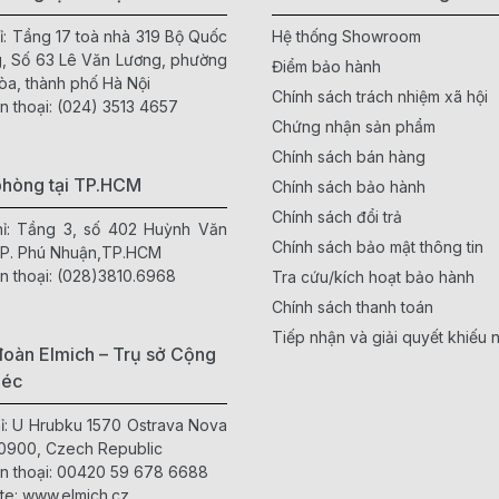
ỉ: Tầng 17 toà nhà 319 Bộ Quốc
Hệ thống Showroom
, Số 63 Lê Văn Lương, phường
Điểm bảo hành
òa, thành phố Hà Nội
Chính sách trách nhiệm xã hội
n thoại:
(024) 3513 4657
Chứng nhận sản phẩm
Chính sách bán hàng
phòng tại TP.HCM
Chính sách bảo hành
Chính sách đổi trả
hỉ: Tầng 3, số 402 Huỳnh Văn
Chính sách bảo mật thông tin
 P. Phú Nhuận,TP.HCM
n thoại:
(028)3810.6968
Tra cứu/kích hoạt bảo hành
Chính sách thanh toán
Tiếp nhận và giải quyết khiếu n
oàn Elmich – Trụ sở Cộng
Séc
hỉ: U Hrubku 1570 Ostrava Nova
0900, Czech Republic
n thoại:
00420 59 678 6688
te:
www.elmich.cz