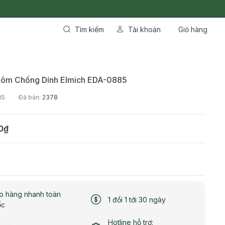
Tìm kiếm
Tài khoản
Giỏ hàng
hôm Chống Dính Elmich EDA-0885
85
Đã bán:
2378
0₫
o hàng nhanh toàn
1 đổi 1 tới 30 ngày
ốc
Hotline hỗ trợ: