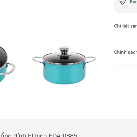
Bảo
Chi tiết s
Chính sách
hống dính Elmich EDA-0885