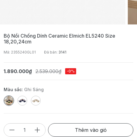
Bộ Nồi Chống Dính Ceramic Elmich EL5240 Size
18,20,24cm
Mã: 2355240GL01
Đã bán:
3141
1.890.000₫
2.539.000₫
-0%
Màu sắc:
Ghi Sáng
Thêm vào giỏ