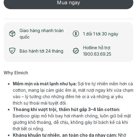
Mua ngay
Giao hàng nhanh toàn
1 đổi 1 tới 30 ngày
quốc
Hotline hỗ trợ:
Bảo hành tới 24 tháng
1900.63.69.25
Why Elmich
Mềm mịn và mát lạnh như lụa:
Sợi tre tự nhiên mềm hơn cả
cotton, mang lại cảm giác êm ái, mát rượi ngay khi vừa chạm
vào – lý tưởng cho những đêm hè oi ả và những ai yêu
thích sự thoải mái tuyệt đối.
Thoáng khí vượt trội, thấm hút gấp 3–4 lần cotton:
Bamboo giúp mồ hôi bay hơi nhanh chóng, luôn giữ bề mặt
giường khô thoáng, dễ chịu, không gây bí bách kể cả khi
thời tiết oi nồng.
Kháng khuẩn tự nhiên, an toàn cho da nhạy cảm:
Nhờ