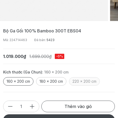
Bộ Ga Gối 100% Bamboo 300T EBS04
Mã: 224714463
Đã bán:
5423
1.019.000₫
1.699.000₫
-0%
Kích thước (Ga Chun):
160 x 200 cm
160 x 200 cm
180 x 200 cm
220 x 200 cm
Thêm vào giỏ