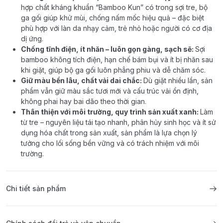
hợp chất kháng khuẩn “Bamboo Kun” có trong sợi tre, bộ
ga gối giúp khử mùi, chống nấm mốc hiệu quả – đặc biệt
phù hợp với làn da nhạy cảm, trẻ nhỏ hoặc người có cơ địa
dị ứng.
Chống tĩnh điện, ít nhăn – luôn gọn gàng, sạch sẽ:
Sợi
bamboo không tích điện, hạn chế bám bụi và ít bị nhăn sau
khi giặt, giúp bộ ga gối luôn phẳng phiu và dễ chăm sóc.
Giữ màu bền lâu, chất vải dai chắc:
Dù giặt nhiều lần, sản
phẩm vẫn giữ màu sắc tươi mới và cấu trúc vải ổn định,
không phai hay bai dão theo thời gian.
Thân thiện với môi trường, quy trình sản xuất xanh:
Làm
từ tre – nguyên liệu tái tạo nhanh, phân hủy sinh học và ít sử
dụng hóa chất trong sản xuất, sản phẩm là lựa chọn lý
tưởng cho lối sống bền vững và có trách nhiệm với môi
trường.
Chi tiết sản phẩm