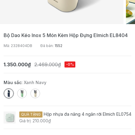
Bộ Dao Kéo Inox 5 Món Kèm Hộp Đựng Elmich EL8404
Mã: 2328404DB
Đã bán:
1552
1.350.000₫
2.469.000₫
-0%
Màu sắc:
Xanh Navy
Hộp nhựa đa năng 4 ngăn rời Elmich EL0754
QUÀ TẶNG
Giá trị: 210.000₫