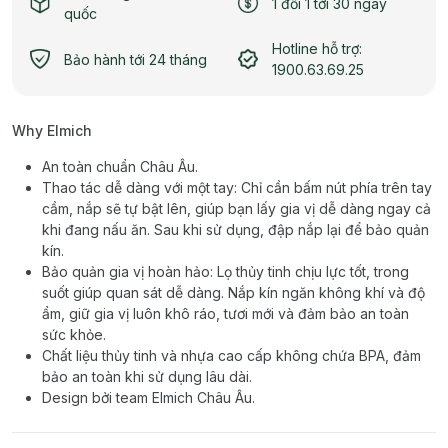
1 đổi 1 tới 30 ngày
quốc
Hotline hỗ trợ:
Bảo hành tới 24 tháng
1900.63.69.25
Why Elmich
An toàn chuẩn Châu Âu.
Thao tác dễ dàng với một tay: Chỉ cần bấm nút phía trên tay
cầm, nắp sẽ tự bật lên, giúp bạn lấy gia vị dễ dàng ngay cả
khi đang nấu ăn. Sau khi sử dụng, đập nắp lại để bảo quản
kín.
Bảo quản gia vị hoàn hảo: Lọ thủy tinh chịu lực tốt, trong
suốt giúp quan sát dễ dàng. Nắp kín ngăn không khí và độ
ẩm, giữ gia vị luôn khô ráo, tươi mới và đảm bảo an toàn
sức khỏe.
Chất liệu thủy tinh và nhựa cao cấp không chứa BPA, đảm
bảo an toàn khi sử dụng lâu dài.
Design bởi team Elmich Châu Âu.