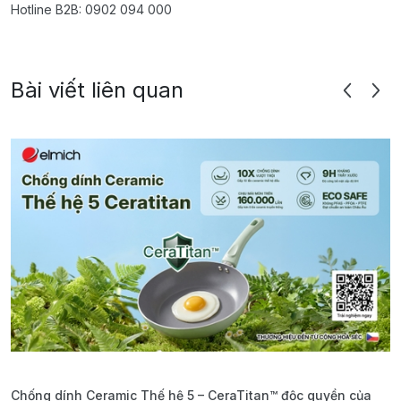
Hotline B2B: 0902 094 000
Bài viết liên quan
Chống dính Ceramic Thế hệ 5 – CeraTitan™ độc quyền của
P