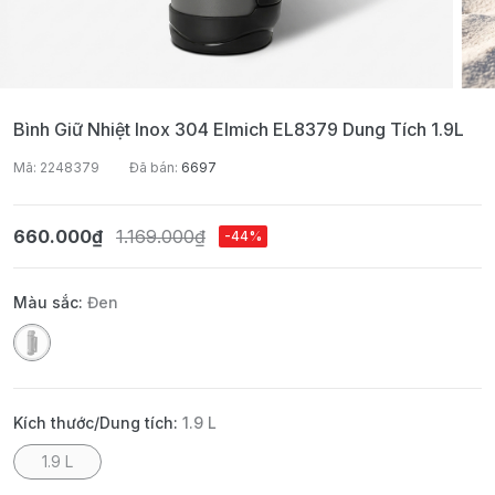
Bình Giữ Nhiệt Inox 304 Elmich EL8379 Dung Tích 1.9L
Mã: 2248379
Đã bán:
6697
660.000₫
1.169.000₫
-44%
Màu sắc:
Đen
Kích thước/Dung tích:
1.9 L
1.9 L